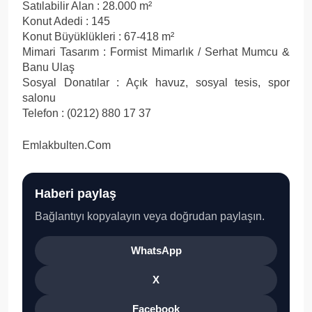
Satılabilir Alan : 28.000 m²
Konut Adedi : 145
Konut Büyüklükleri : 67-418 m²
Mimari Tasarım : Formist Mimarlık / Serhat Mumcu &
Banu Ulaş
Sosyal Donatılar : Açık havuz, sosyal tesis, spor
salonu
Telefon : (0212) 880 17 37
Emlakbulten.Com
Haberi paylaş
Bağlantıyı kopyalayın veya doğrudan paylaşın.
WhatsApp
X
Facebook