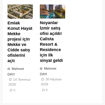
Noyanlar
Emlak
İzmir satış
Konut Hayat
ofisi açıldı!
Mekke
Calista
projesi için
Resort &
Mekke ve
Residence
Cidde satış
için ilk
ofislerini
sinyal geldi
açtı
Mehmet
Mehmet
DAYI
DAYI
30 Haziran
14 Temmuz
2026
2026
0
0