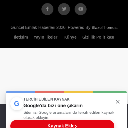
Facebook
X
YouTube
Güncel Emlak Haberleri 2026. Powered By
.
BlazeThemes
İletişim
Yayın İlkeleri
Künye
Gizlilik Politikası
×
TERCIH EDILEN KAYNAK
G
Google'da bizi öne çıkarın
Web sitemizde size en iyi deneyimi sunabilmemiz için çerezleri
Sitemizi Google aramalarında tercih edilen kaynak
kullanıyoruz. Bu siteyi kullanmaya devam ederseniz, bunu kabul
olarak ekleyin.
ettiğinizi varsayarız.
›
Kaynak Ekle