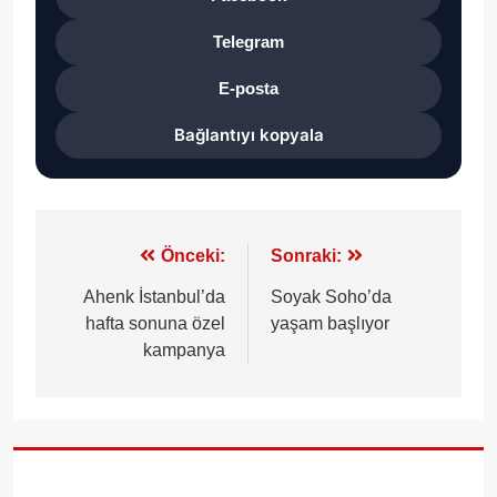
Telegram
E-posta
Bağlantıyı kopyala
Yazı
Önceki:
Sonraki:
gezinmesi
Ahenk İstanbul’da
Soyak Soho’da
hafta sonuna özel
yaşam başlıyor
kampanya