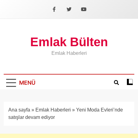
İçeriğe
geç
Facebook
X
YouTube
Emlak Bülten
Emlak Haberleri
MENÜ
Koyu
mod
aÃ§
veya
Ana sayfa
»
Emlak Haberleri
»
Yeni Moda Evleri’nde
kapa
satışlar devam ediyor