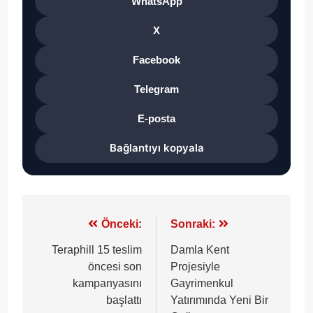
WhatsApp
X
Facebook
Telegram
E-posta
Bağlantıyı kopyala
Yazı
Önceki:
Sonraki:
gezinmesi
Teraphill 15 teslim
Damla Kent
öncesi son
Projesiyle
kampanyasını
Gayrimenkul
başlattı
Yatırımında Yeni Bir