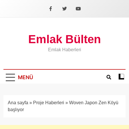
İçeriğe
geç
Facebook
X
YouTube
Emlak Bülten
Emlak Haberleri
MENÜ
Koyu
mod
aÃ§
veya
Ana sayfa
»
Proje Haberleri
»
Woven Japon Zen Köyü
kapa
başlıyor