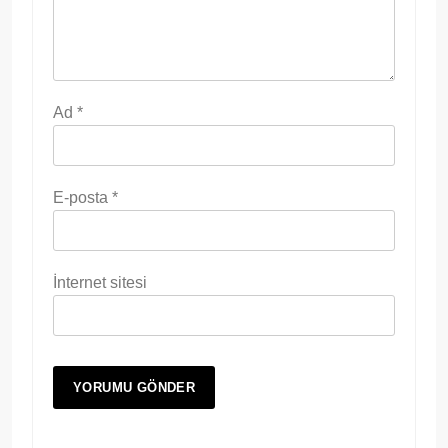
Ad
*
E-posta
*
İnternet sitesi