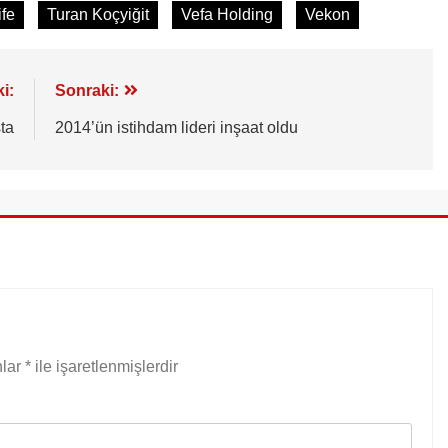
ife
Turan Koçyiğit
Vefa Holding
Vekon
i:
Sonraki:
ta
2014’ün istihdam lideri inşaat oldu
nlar
*
ile işaretlenmişlerdir