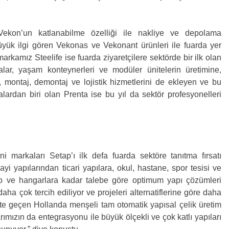
Vekon’un katlanabilme özelliği ile nakliye ve depolama
yük ilgi gören Vekonas ve Vekonant ürünleri ile fuarda yer
markamız Steelife ise fuarda ziyaretçilere sektörde bir ilk olan
alar, yaşam konteynerleri ve modüler ünitelerin üretimine,
l, montaj, demontaj ve lojistik hizmetlerini de ekleyen ve bu
lardan biri olan Prenta ise bu yıl da sektör profesyonelleri
i markaları Setap’ı ilk defa fuarda sektöre tanıtma fırsatı
yi yapılarından ticari yapılara, okul, hastane, spor tesisi ve
depo ve hangarlara kadar talebe göre optimum yapı çözümleri
ha çok tercih ediliyor ve projeleri alternatiflerine göre daha
yete geçen Hollanda menşeli tam otomatik yapısal çelik üretim
arımızın da entegrasyonu ile büyük ölçekli ve çok katlı yapıları