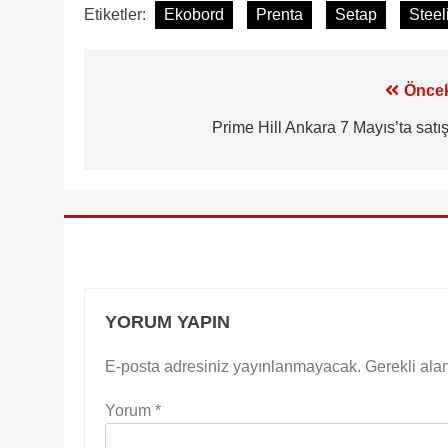
Etiketler:
Ekobord
Prenta
Setap
Steel
Yazı
Öncek
gezinmesi
Prime Hill Ankara 7 Mayıs’ta satış
YORUM YAPIN
E-posta adresiniz yayınlanmayacak.
Gerekli ala
Yorum
*