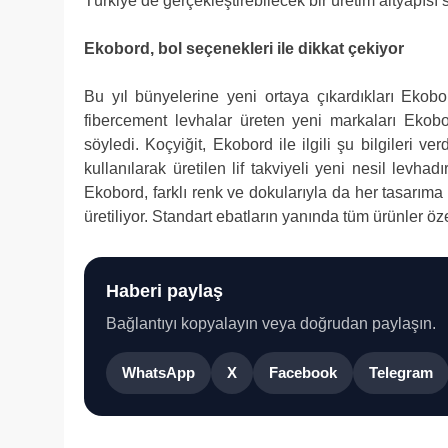
Türkiye’de gerçekleştirebilecek bir üretim altyapısı 
Ekobord, bol seçenekleri ile dikkat çekiyor
Bu yıl bünyelerine yeni ortaya çıkardıkları Ekobor
fibercement levhalar üreten yeni markaları Ekob
söyledi. Koçyiğit, Ekobord ile ilgili şu bilgileri 
kullanılarak üretilen lif takviyeli yeni nesil levha
Ekobord, farklı renk ve dokularıyla da her tasarıma 
üretiliyor. Standart ebatların yanında tüm ürünler öz
Haberi paylaş
Bağlantıyı kopyalayın veya doğrudan paylaşın.
WhatsApp
X
Facebook
Telegram