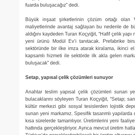
fuarda buluşacağız” dedi.
Büyük inşaat şirketlerinin çözüm ortağı olan 
maliyetlerinde avantaj sağlayan bu nedenle de bü
aldığını kaydeden Turan Koçyiğit, “Hafif çelik yapı 
yeni ürünü Modül Ev’i tanıtacak. Prefabrike bin
sektöründe bir ilke imza atarak kiralama, ikinci e
kapsamlı hizmeti ile sektörde ilk akla gelen marka
buluşacak” dedi.
Setap, yapısal çelik çözümleri sunuyor
Anahtar teslim yapısal çelik çözümleri sunan yen
bulacaklarını söyleyen Turan Koçyiğit, “Setap; sana
kültür merkezi gibi sosyal tesislerden lojistik 
sunan yeni markamız. Spesifik tasarımlı yapılarda da
kısa sürelerde tamamlıyor. Üretimlerini yeni faali
hattında gerçekleştiriyor. Ayrıca mevcut üretim hatl