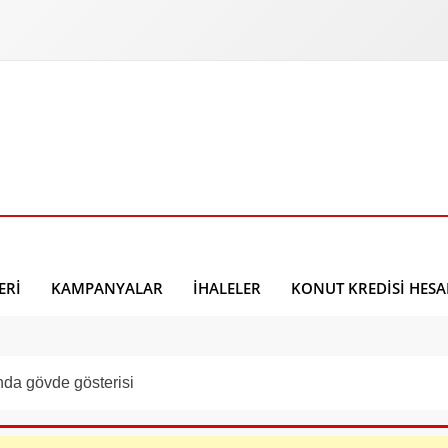
ERI
KAMPANYALAR
İHALELER
KONUT KREDISI HES
nda gövde gösterisi