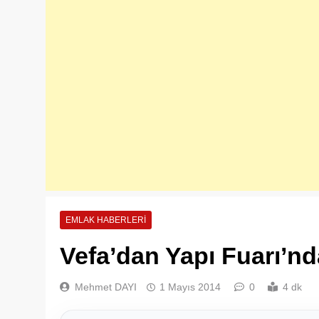
EMLAK HABERLERI
Vefa’dan Yapı Fuarı’nd
Mehmet DAYI
1 Mayıs 2014
0
4 dk