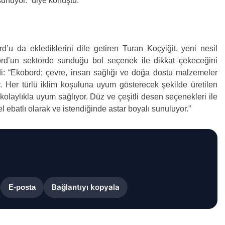
sunuyor.” diye konuştu.
d’u da eklediklerini dile getiren Turan Koçyiğit, yeni nesil
ord’un sektörde sunduğu bol seçenek ile dikkat çekeceğini
verdi: “Ekobord; çevre, insan sağlığı ve doğa dostu malzemeler
dır. Her türlü iklim koşuluna uyum gösterecek şekilde üretilen
kolaylıkla uyum sağlıyor. Düz ve çeşitli desen seçenekleri ile
el ebatlı olarak ve istendiğinde astar boyalı sunuluyor.”
Bağlantıyı kopyala
E-posta