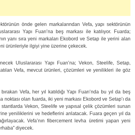
sektörünün önde gelen markalarından Vefa, yapı sektörünün
lararası Yapı Fuarı’na beş markası ile katılıyor. Fuarda;
nın yanı sıra yeni markaları Ekobord ve Setap ile yerini alan
yeni ürünleriyle ilgiyi yine üzerine çekecek.
ecek Uluslararası Yapı Fuarı’na; Vekon, Steelife, Setap,
ılan Vefa, mevcut ürünleri, çözümleri ve yenilikleri ile göz
 bırakan Vefa, her yıl katıldığı Yapı Fuarı’nda bu yıl da beş
ma noktası olan fuarda, iki yeni markası Ekobord ve Setap’ı da
 stantlarda Vekon, Steelife ve yapısal çelik çözümleri sunan
rine yeniliklerini ve hedeflerini anlatacak. Fuara geçen yıl da
 ağırlayacak. Vefa’nın fibercement levha üretimi yapan yeni
erhaba” diyecek.