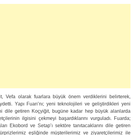
, Vefa olarak fuarlara büyük önem verdiklerini belirterek,
detti. Yapı Fuarı’nı; yeni teknolojileri ve geliştirdikleri yeni
rini dile getiren Koçyiğit, bugüne kadar hep büyük alanlarda
retçilerinin ilgisini çekmeyi başardıklarını vurguladı. Fuarda;
arı Ekobord ve Setap’ı sektöre tanıtacaklarını dile getiren
ürprizlerimiz eşliğinde müşterilerimiz ve ziyaretçilerimiz ile