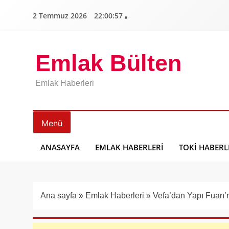
İçeriğe
2 Temmuz 2026
22:00:58
geç
Emlak Bülten
Emlak Haberleri
Menü
ANASAYFA
EMLAK HABERLERI
TOKI HABERL
Ana sayfa
»
Emlak Haberleri
»
Vefa’dan Yapı Fuarı’