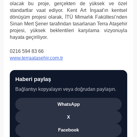
olacak bu proje, gerçekten de yüksek ve özel
standartlar vaat ediyor. Kent Art İnşaat’ın kentsel
dönüşüm projesi olarak, İTÜ Mimarlık Fakültesi’nden
Sinan Mert Şener tarafından tasarlanan Terra Ataşehir
projesi, yüksek beklentileri karşılama vizyonuyla
hayata geçiriliyor.
0216 594 83 66
www.terraatasehir.com.tr
Haberi paylaş
Bağlantıyı kopyalayın veya doğrudan paylaşın.
WhatsApp
X
Facebook