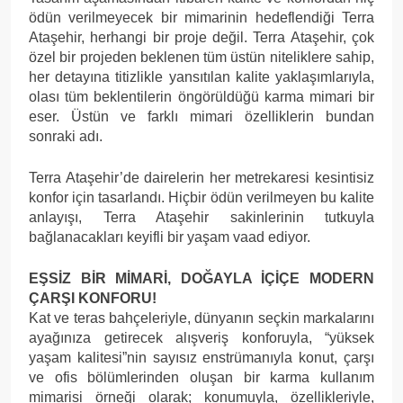
ödün verilmeyecek bir mimarinin hedeflendiği Terra
Ataşehir, herhangi bir proje değil. Terra Ataşehir, çok
özel bir projeden beklenen tüm üstün niteliklere sahip,
her detayına titizlikle yansıtılan kalite yaklaşımlarıyla,
olası tüm beklentilerin öngörüldüğü karma mimari bir
eser. Üstün ve farklı mimari özelliklerin bundan
sonraki adı.
Terra Ataşehir’de dairelerin her metrekaresi kesintisiz
konfor için tasarlandı. Hiçbir ödün verilmeyen bu kalite
anlayışı, Terra Ataşehir sakinlerinin tutkuyla
bağlanacakları keyifli bir yaşam vaad ediyor.
EŞSİZ BİR MİMARİ, DOĞAYLA İÇİÇE MODERN
ÇARŞI KONFORU!
Kat ve teras bahçeleriyle, dünyanın seçkin markalarını
ayağınıza getirecek alışveriş konforuyla, “yüksek
yaşam kalitesi”nin sayısız enstrümanıyla konut, çarşı
ve ofis bölümlerinden oluşan bir karma kullanım
mimarisi örneği olarak; konumuyla, özellikleriyle,