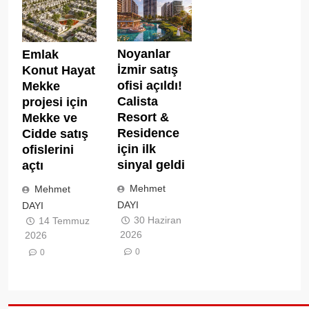
Noyanlar
Emlak
İzmir satış
Konut Hayat
ofisi açıldı!
Mekke
Calista
projesi için
Resort &
Mekke ve
Residence
Cidde satış
için ilk
ofislerini
sinyal geldi
açtı
Mehmet
Mehmet
DAYI
DAYI
30 Haziran
14 Temmuz
2026
2026
0
0