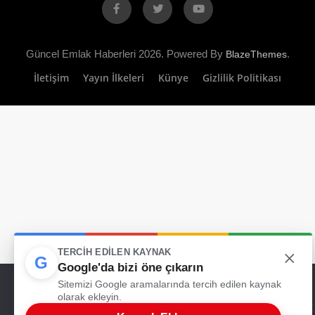
Facebook
X
YouTube
Güncel Emlak Haberleri 2026. Powered By
.
BlazeThemes
İletişim
Yayın İlkeleri
Künye
Gizlilik Politikası
×
TERCIH EDILEN KAYNAK
G
Google'da bizi öne çıkarın
Web sitemizde size en iyi deneyimi sunabilmemiz için çerezleri
Sitemizi Google aramalarında tercih edilen kaynak
kullanıyoruz. Bu siteyi kullanmaya devam ederseniz, bunu kabul
olarak ekleyin.
ettiğinizi varsayarız.