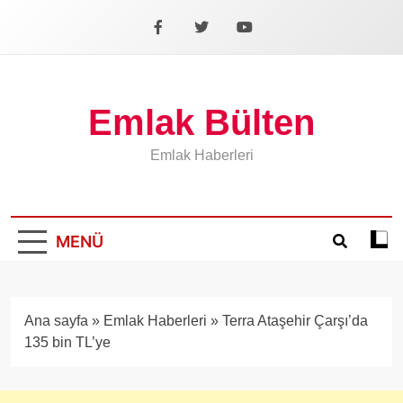
İçeriğe
geç
Facebook
X
YouTube
Emlak Bülten
Emlak Haberleri
MENÜ
Koyu
mod
aÃ§
veya
Ana sayfa
»
Emlak Haberleri
»
Terra Ataşehir Çarşı’da
kapa
135 bin TL’ye