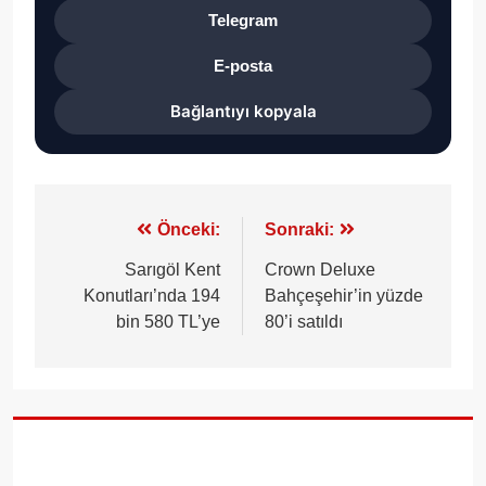
Telegram
E-posta
Bağlantıyı kopyala
Yazı
Önceki:
Sonraki:
gezinmesi
Sarıgöl Kent
Crown Deluxe
Konutları’nda 194
Bahçeşehir’in yüzde
bin 580 TL’ye
80’i satıldı