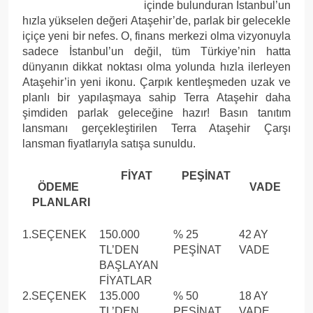
içinde bulunduran İstanbul’un
hızla yükselen değeri Ataşehir’de, parlak bir gelecekle
içiçe yeni bir nefes. O, finans merkezi olma vizyonuyla
sadece İstanbul’un değil, tüm Türkiye’nin hatta
dünyanın dikkat noktası olma yolunda hızla ilerleyen
Ataşehir’in yeni ikonu. Çarpık kentleşmeden uzak ve
planlı bir yapılaşmaya sahip Terra Ataşehir daha
şimdiden parlak geleceğine hazır! Basın tanıtım
lansmanı gerçekleştirilen Terra Ataşehir Çarşı
lansman fiyatlarıyla satışa sunuldu.
FİYAT
PEŞİNAT
ÖDEME
VADE
PLANLARI
1.SEÇENEK
150.000
% 25
42 AY
TL’DEN
PEŞİNAT
VADE
BAŞLAYAN
FİYATLAR
2.SEÇENEK
135.000
% 50
18 AY
TL’DEN
PEŞİNAT
VADE