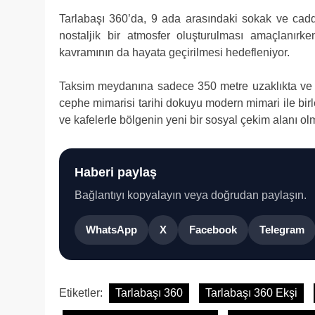
Tarlabaşı 360’da, 9 ada arasındaki sokak ve cadd
nostaljik bir atmosfer oluşturulması amaçlanır
kavramının da hayata geçirilmesi hedefleniyor.
Taksim meydanına sadece 350 metre uzaklıkta ve İs
cephe mimarisi tarihi dokuyu modern mimari ile birle
ve kafelerle bölgenin yeni bir sosyal çekim alanı ol
Haberi paylaş
Bağlantıyı kopyalayın veya doğrudan paylaşın.
WhatsApp
X
Facebook
Telegram
Etiketler:
Tarlabaşı 360
Tarlabaşı 360 Ekşi