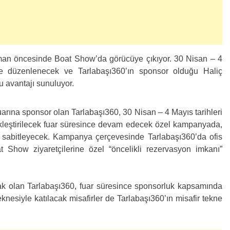
man öncesinde Boat Show’da görücüye çıkıyor. 30 Nisan – 4
’te düzenlenecek ve Tarlabaşı360’ın sponsor olduğu Haliç
u avantajı sunuluyor.
arına sponsor olan Tarlabaşı360, 30 Nisan – 4 Mayıs tarihleri
kleştirilecek fuar süresince devam edecek özel kampanyada,
ak sabitleyecek. Kampanya çerçevesinde Tarlabaşı360’da ofis
t Show ziyaretçilerine özel “öncelikli rezervasyon imkanı”
cak olan Tarlabaşı360, fuar süresince sponsorluk kapsamında
teknesiyle katılacak misafirler de Tarlabaşı360’ın misafir tekne