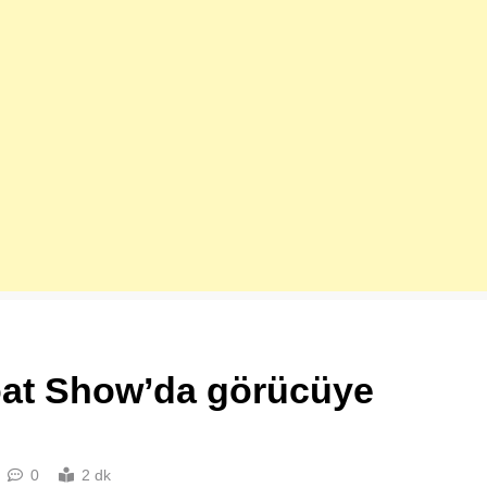
Boat Show’da görücüye
0
2 dk