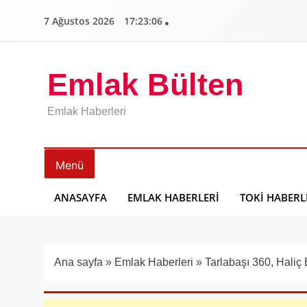
İçeriğe
7 Ağustos 2026
17:23:07
geç
Emlak Bülten
Emlak Haberleri
Menü
ANASAYFA
EMLAK HABERLERI
TOKI HABERL
Ana sayfa
»
Emlak Haberleri
»
Tarlabaşı 360, Haliç