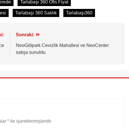
erede
Tarlabaşı 360 Ofis Fiyat
esi
Tarlabaşı 360 Satılık
Tarlabaşı360
i:
Sonraki:
ce
NeoGölpark Cevizlik Mahallesi ve NeoCenter
satışa sunuldu
nlar
*
ile işaretlenmişlerdir