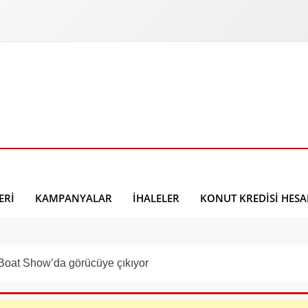
ERI
KAMPANYALAR
İHALELER
KONUT KREDISI HES
 Boat Show’da görücüye çıkıyor