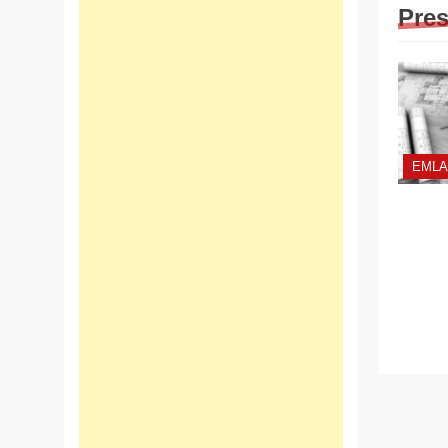
Pres
EMLA