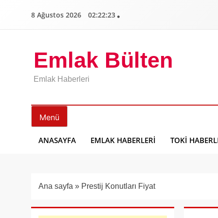
İçeriğe
8 Ağustos 2026
02:22:24
geç
Emlak Bülten
Emlak Haberleri
Menü
ANASAYFA
EMLAK HABERLERI
TOKI HABERL
Ana sayfa
»
Prestij Konutları Fiyat