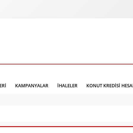
ERI
KAMPANYALAR
İHALELER
KONUT KREDISI HES