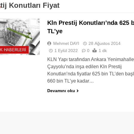
tij Konutları Fiyat
Kln Prestij Konutları’nda 625 
TL’ye
Mehmet DAYI
28 Ağustos 2014
K HABERLERI
1 Eylül 2022
0
1 dk
KLN Yapı tarafından Ankara Yenimahall
Çayyolu’nda inşa edilen Kln Prestij
Konutları’nda fiyatlar 625 bin TL’den başl
660 bin TL’ye kadar…
Devamını oku