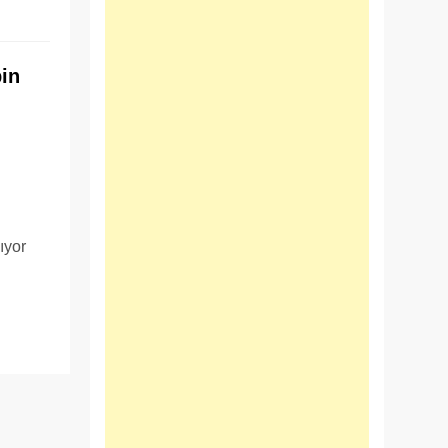
bin
e
ıyor