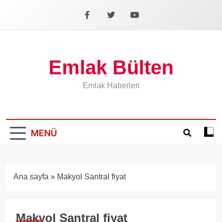
İçeriğe
geç
Facebook
X
YouTube
Emlak Bülten
Emlak Haberleri
MENÜ
Koyu
mod
aÃ§
veya
Ana sayfa
»
Makyol Santral fiyat
kapa
Makyol Santral fiyat