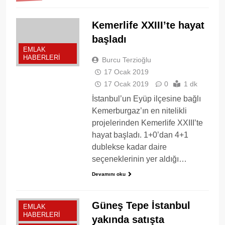
Kemerlife XXIII’te hayat
başladı
EMLAK
HABERLERI
Burcu Terzioğlu
17 Ocak 2019
17 Ocak 2019
0
1 dk
İstanbul’un Eyüp ilçesine bağlı
Kemerburgaz’ın en nitelikli
projelerinden Kemerlife XXIII’te
hayat başladı. 1+0’dan 4+1
dublekse kadar daire
seçeneklerinin yer aldığı…
Devamını oku
Güneş Tepe İstanbul
EMLAK
HABERLERI
yakında satışta