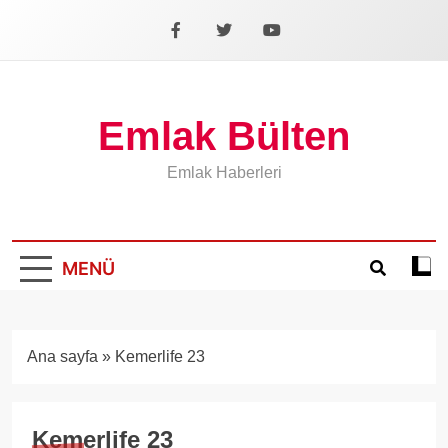
İçeriğe
geç
Facebook
X
YouTube
Emlak Bülten
Emlak Haberleri
MENÜ
Koyu
mod
aÃ§
veya
Ana sayfa
»
Kemerlife 23
kapa
Kemerlife 23