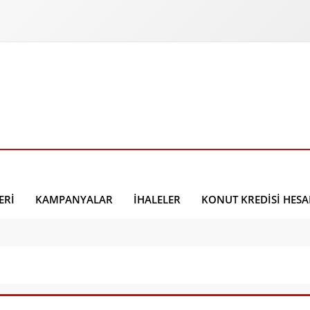
ERI
KAMPANYALAR
İHALELER
KONUT KREDISI HES