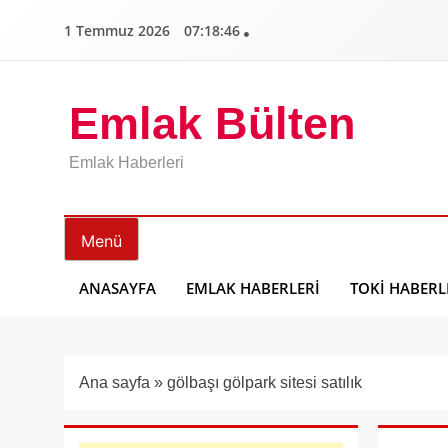
İçeriğe
1 Temmuz 2026
07:18:47
geç
Emlak Bülten
Emlak Haberleri
Menü
ANASAYFA
EMLAK HABERLERI
TOKI HABERL
Ana sayfa
»
gölbaşı gölpark sitesi satılık