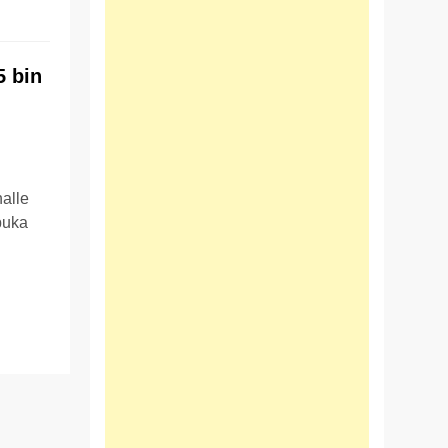
5 bin
alle
puka