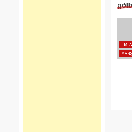
gölb
EMLA
MANŞ