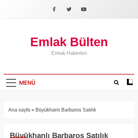
İçeriğe
geç
Facebook
X
YouTube
Emlak Bülten
Emlak Haberleri
MENÜ
Koyu
mod
aÃ§
veya
Ana sayfa
»
Büyükhanlı Barbaros Satılık
kapa
Büyükhanlı Barbaros Satılık