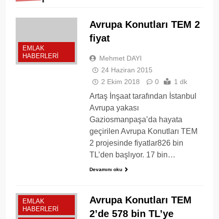
Avrupa Konutları TEM 2
fiyat
EMLAK
HABERLERI
Mehmet DAYI
24 Haziran 2015
2 Ekim 2018
0
1 dk
Artaş İnşaat tarafından İstanbul
Avrupa yakası
Gaziosmanpaşa’da hayata
geçirilen Avrupa Konutları TEM
2 projesinde fiyatlar826 bin
TL’den başlıyor. 17 bin…
Devamını oku
Avrupa Konutları TEM
EMLAK
HABERLERI
2’de 578 bin TL’ye