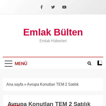
İçeriğe
geç
Facebook
X
YouTube
Emlak Bülten
Emlak Haberleri
MENÜ
Koyu
mod
aÃ§
veya
Ana sayfa
»
Avrupa Konutları TEM 2 Satılık
kapa
Avrupa Konutları TEM 2 Satılık