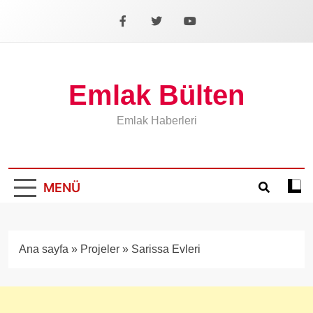
İçeriğe
geç
Facebook
X
YouTube
Emlak Bülten
Emlak Haberleri
MENÜ
Koyu
mod
aÃ§
veya
Ana sayfa
»
Projeler
»
Sarissa Evleri
kapa