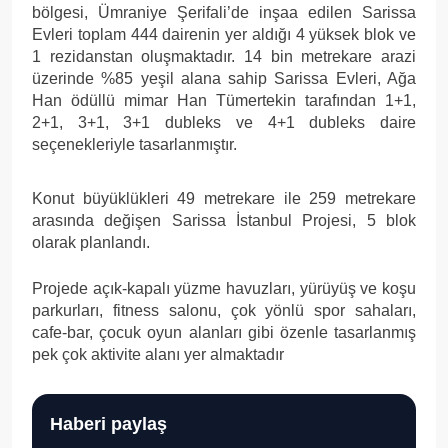
bölgesi, Ümraniye Şerifali’de inşaa edilen Sarissa
Evleri toplam 444 dairenin yer aldığı 4 yüksek blok ve
1 rezidanstan oluşmaktadır. 14 bin metrekare arazi
üzerinde %85 yeşil alana sahip Sarissa Evleri, Ağa
Han ödüllü mimar Han Tümertekin tarafından 1+1,
2+1, 3+1, 3+1 dubleks ve 4+1 dubleks daire
seçenekleriyle tasarlanmıştır.
Konut büyüklükleri 49 metrekare ile 259 metrekare
arasında değişen Sarissa İstanbul Projesi, 5 blok
olarak planlandı.
Projede açık-kapalı yüzme havuzları, yürüyüş ve koşu
parkurları, fitness salonu, çok yönlü spor sahaları,
cafe-bar, çocuk oyun alanları gibi özenle tasarlanmış
pek çok aktivite alanı yer almaktadır
Haberi paylaş