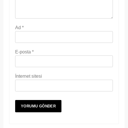
Ad
*
E-posta
*
İnternet sitesi