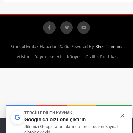
Facebook
X
YouTube
Güncel Emlak Haberleri 2026. Powered By
.
BlazeThemes
İletişim
Yayın İlkeleri
Künye
Gizlilik Politikası
×
TERCIH EDILEN KAYNAK
G
Google'da bizi öne çıkarın
Web sitemizde size en iyi deneyimi sunabilmemiz için çerezleri
Sitemizi Google aramalarında tercih edilen kaynak
kullanıyoruz. Bu siteyi kullanmaya devam ederseniz, bunu kabul
olarak ekleyin.