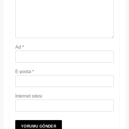
Ad
*
E-posta
*
İnternet sitesi