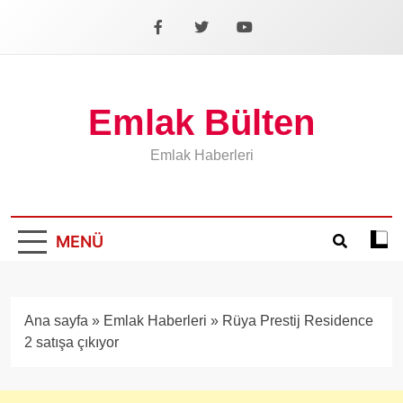
İçeriğe
geç
Facebook
X
YouTube
Emlak Bülten
Emlak Haberleri
MENÜ
Koyu
mod
aÃ§
veya
Ana sayfa
»
Emlak Haberleri
»
Rüya Prestij Residence
kapa
2 satışa çıkıyor