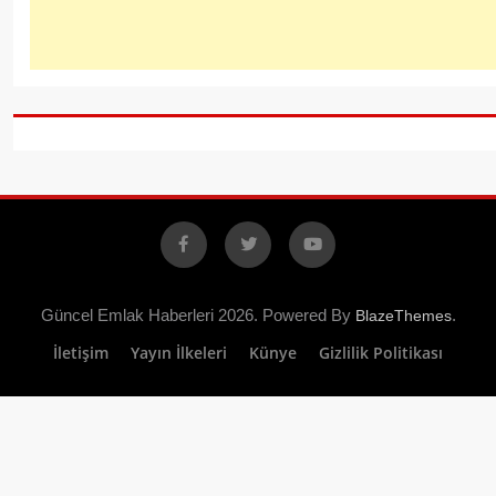
Facebook
X
YouTube
Güncel Emlak Haberleri 2026. Powered By
.
BlazeThemes
İletişim
Yayın İlkeleri
Künye
Gizlilik Politikası