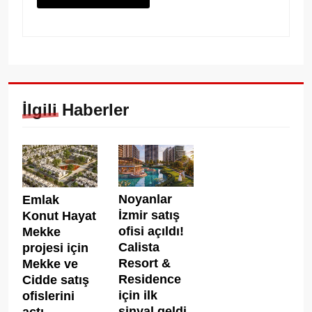
İlgili Haberler
Noyanlar
Emlak
İzmir satış
Konut Hayat
ofisi açıldı!
Mekke
Calista
projesi için
Resort &
Mekke ve
Residence
Cidde satış
için ilk
ofislerini
sinyal geldi
açtı