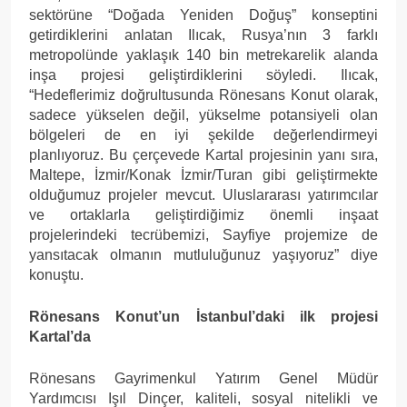
sektörüne “Doğada Yeniden Doğuş” konseptini
getirdiklerini anlatan Ilıcak, Rusya’nın 3 farklı
metropolünde yaklaşık 140 bin metrekarelik alanda
inşa projesi geliştirdiklerini söyledi. Ilıcak,
“Hedeflerimiz doğrultusunda Rönesans Konut olarak,
sadece yükselen değil, yükselme potansiyeli olan
bölgeleri de en iyi şekilde değerlendirmeyi
planlıyoruz. Bu çerçevede Kartal projesinin yanı sıra,
Maltepe, İzmir/Konak İzmir/Turan gibi geliştirmekte
olduğumuz projeler mevcut. Uluslararası yatırımcılar
ve ortaklarla geliştirdiğimiz önemli inşaat
projelerindeki tecrübemizi, Sayfiye projemize de
yansıtacak olmanın mutluluğunuz yaşıyoruz” diye
konuştu.
Rönesans Konut’un İstanbul’daki ilk projesi
Kartal’da
Rönesans Gayrimenkul Yatırım Genel Müdür
Yardımcısı Işıl Dinçer, kaliteli, sosyal nitelikli ve