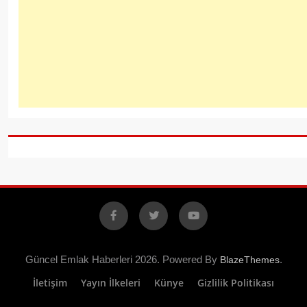
Facebook
X
YouTube
Güncel Emlak Haberleri 2026. Powered By
.
BlazeThemes
İletişim
Yayın İlkeleri
Künye
Gizlilik Politikası