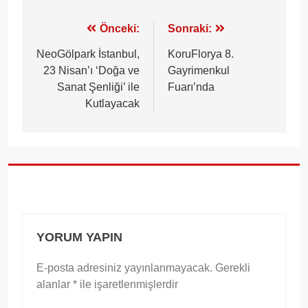
Yazı
Önceki:
Sonraki:
gezinmesi
NeoGölpark İstanbul,
KoruFlorya 8.
23 Nisan’ı ‘Doğa ve
Gayrimenkul
Sanat Şenliği’ ile
Fuarı’nda
Kutlayacak
YORUM YAPIN
E-posta adresiniz yayınlanmayacak.
Gerekli
alanlar
*
ile işaretlenmişlerdir