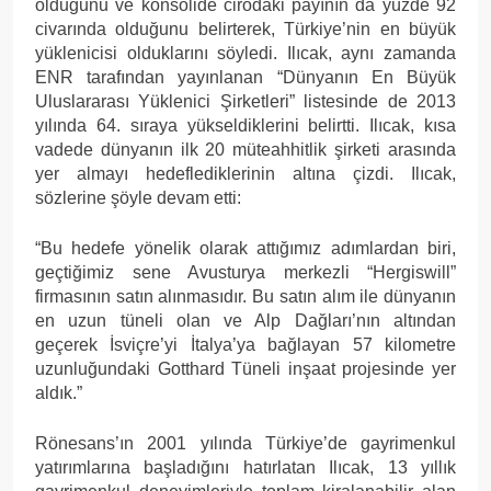
olduğunu ve konsolide cirodaki payının da yüzde 92
civarında olduğunu belirterek, Türkiye’nin en büyük
yüklenicisi olduklarını söyledi. Ilıcak, aynı zamanda
ENR tarafından yayınlanan “Dünyanın En Büyük
Uluslararası Yüklenici Şirketleri” listesinde de 2013
yılında 64. sıraya yükseldiklerini belirtti. Ilıcak, kısa
vadede dünyanın ilk 20 müteahhitlik şirketi arasında
yer almayı hedeflediklerinin altına çizdi. Ilıcak,
sözlerine şöyle devam etti:
“Bu hedefe yönelik olarak attığımız adımlardan biri,
geçtiğimiz sene Avusturya merkezli “Hergiswill”
firmasının satın alınmasıdır. Bu satın alım ile dünyanın
en uzun tüneli olan ve Alp Dağları’nın altından
geçerek İsviçre’yi İtalya’ya bağlayan 57 kilometre
uzunluğundaki Gotthard Tüneli inşaat projesinde yer
aldık.”
Rönesans’ın 2001 yılında Türkiye’de gayrimenkul
yatırımlarına başladığını hatırlatan Ilıcak, 13 yıllık