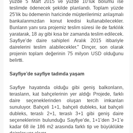
yüzde 5 Mart 2015 ve yüzde 10’luk bölümü ise
teslimde ödenecek şekilde planlandı. Toplam yüzde
25’lik bu ödemenin haricinde müşterilerimiz anlaşmalı
bankalarımızdan konut kredisi kullanabilecekler.
Bunların yanı sıra projemiz teslim süresi ile de farklılık
yaratarak, 18 ay gibi kısa bir zamanda teslim edilecek.
Sayfiye’de daire sahipleri Aralık 2015 itibariyle
dairelerini teslim alabilecekler.” Dinçer, son olarak
projenin toplam değerinin 75 milyon USD olduğunu
belirtti.
Sayfiye’de sayfiye tadında yaşam
Sayfiye hayatında olduğu gibi geniş balkonların,
terasların, kat bahçelerinin yer aldığı Projede, farklı
daire seçeneklerinden oluşan tercih imkanları
sunuluyor. Bahçeli 1+1, bahçeli dubleks, kat bahçeli
dubleks, teraslı 2+1, teraslı 3+1 gibi geniş daire
seçeneklerinin bulunduğu Sayfiye’de, 1+1’den 3+1’e
kadar 68 ile 186 m2 arasında farklı tip ve büyüklükte