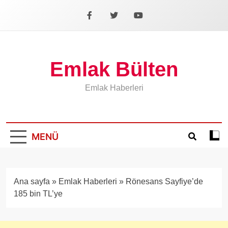
İçeriğe
geç
Facebook
X
YouTube
Emlak Bülten
Emlak Haberleri
MENÜ
Koyu
mod
aÃ§
veya
Ana sayfa
»
Emlak Haberleri
»
Rönesans Sayfiye’de
kapa
185 bin TL’ye