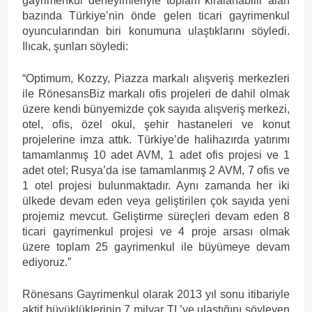
gayrimenkul deneyimleriyle toplam kiralanabilir alan
bazında Türkiye’nin önde gelen ticari gayrimenkul
oyuncularından biri konumuna ulaştıklarını söyledi.
Ilıcak, şunları söyledi:
“Optimum, Kozzy, Piazza markalı alışveriş merkezleri
ile RönesansBiz markalı ofis projeleri de dahil olmak
üzere kendi bünyemizde çok sayıda alışveriş merkezi,
otel, ofis, özel okul, şehir hastaneleri ve konut
projelerine imza attık. Türkiye’de halihazırda yatırımı
tamamlanmış 10 adet AVM, 1 adet ofis projesi ve 1
adet otel; Rusya’da ise tamamlanmış 2 AVM, 7 ofis ve
1 otel projesi bulunmaktadır. Aynı zamanda her iki
ülkede devam eden veya geliştirilen çok sayıda yeni
projemiz mevcut. Geliştirme süreçleri devam eden 8
ticari gayrimenkul projesi ve 4 proje arsası olmak
üzere toplam 25 gayrimenkul ile büyümeye devam
ediyoruz.”
Rönesans Gayrimenkul olarak 2013 yıl sonu itibariyle
aktif büyüklüklerinin 7 milyar TL’ye ulaştığını söyleyen