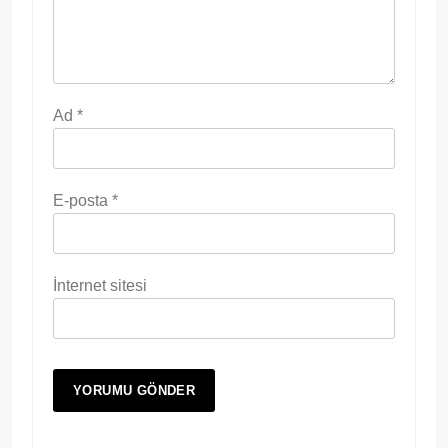
Ad
*
E-posta
*
İnternet sitesi