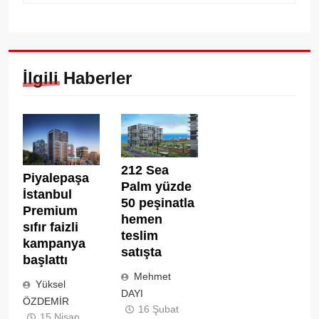
İlgili Haberler
212 Sea
Piyalepaşa
Palm yüzde
İstanbul
50 peşinatla
Premium
hemen
sıfır faizli
teslim
kampanya
satışta
başlattı
Mehmet
Yüksel
DAYI
ÖZDEMİR
16 Şubat
15 Nisan