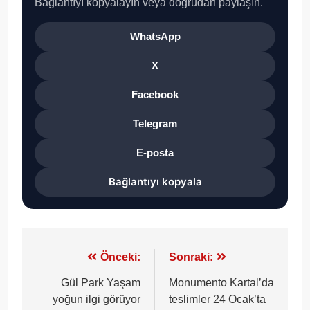
Bağlantıyı kopyalayın veya doğrudan paylaşın.
WhatsApp
X
Facebook
Telegram
E-posta
Bağlantıyı kopyala
Yazı
Önceki:
Sonraki:
gezinmesi
Gül Park Yaşam
Monumento Kartal’da
yoğun ilgi görüyor
teslimler 24 Ocak’ta