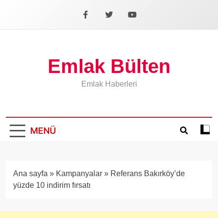
İçeriğe
geç
Facebook
X
YouTube
Emlak Bülten
Emlak Haberleri
MENÜ
Koyu
mod
aÃ§
veya
Ana sayfa
»
Kampanyalar
»
Referans Bakırköy’de
kapa
yüzde 10 indirim fırsatı