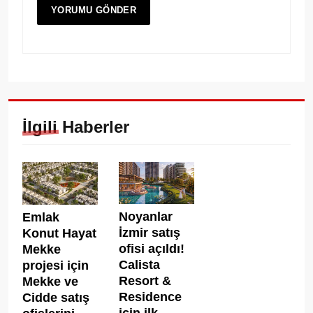
İlgili Haberler
Noyanlar
Emlak
İzmir satış
Konut Hayat
ofisi açıldı!
Mekke
Calista
projesi için
Resort &
Mekke ve
Residence
Cidde satış
için ilk