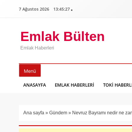
İçeriğe
7 Ağustos 2026
13:45:28
geç
Emlak Bülten
Emlak Haberleri
Menü
ANASAYFA
EMLAK HABERLERI
TOKI HABERL
Ana sayfa
»
Gündem
»
Nevruz Bayramı nedir ne zam