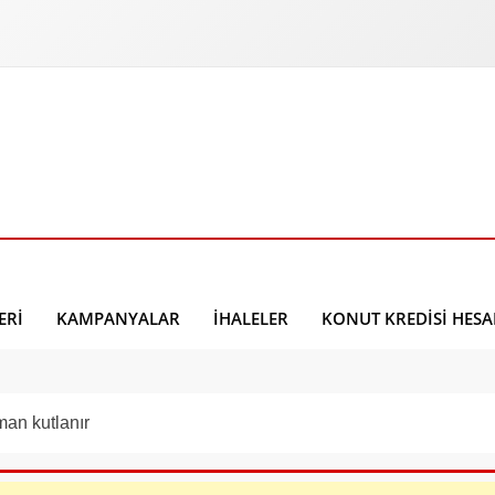
ERI
KAMPANYALAR
İHALELER
KONUT KREDISI HES
an kutlanır