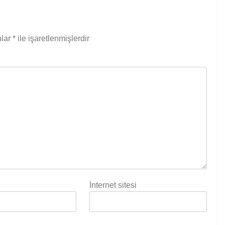
nlar
*
ile işaretlenmişlerdir
İnternet sitesi