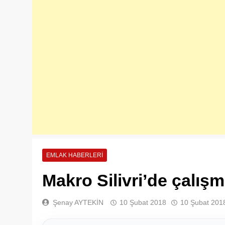
EMLAK HABERLERI
Makro Silivri’de çalışm
Şenay AYTEKİN
10 Şubat 2018
10 Şubat 201