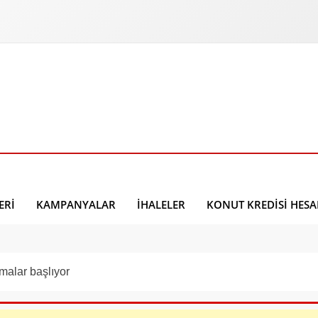
ERI
KAMPANYALAR
İHALELER
KONUT KREDISI HES
şmalar başlıyor