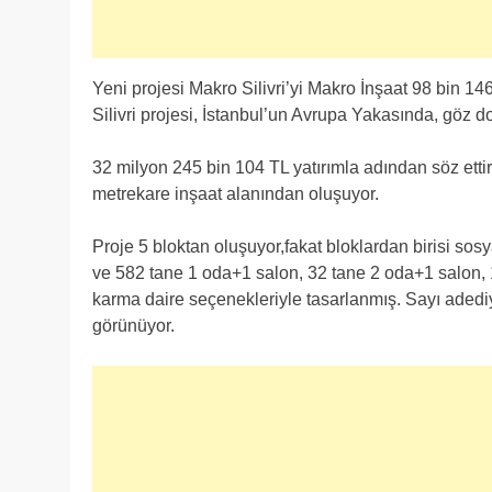
Yeni projesi Makro Silivri’yi Makro İnşaat 98 bin 1
Silivri projesi, İstanbul’un Avrupa Yakasında, göz d
32 milyon 245 bin 104 TL yatırımla adından söz ettir
metrekare inşaat alanından oluşuyor.
Proje 5 bloktan oluşuyor,fakat bloklardan birisi sosy
ve 582 tane 1 oda+1 salon, 32 tane 2 oda+1 salon,
karma daire seçenekleriyle tasarlanmış. Sayı adediy
görünüyor.