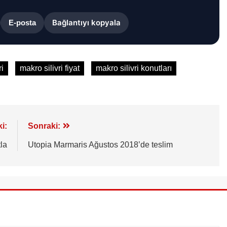
Bağlantıyı kopyala
E-posta
ri
makro silivri fiyat
makro silivri konutları
i:
Sonraki:
la
Utopia Marmaris Ağustos 2018’de teslim