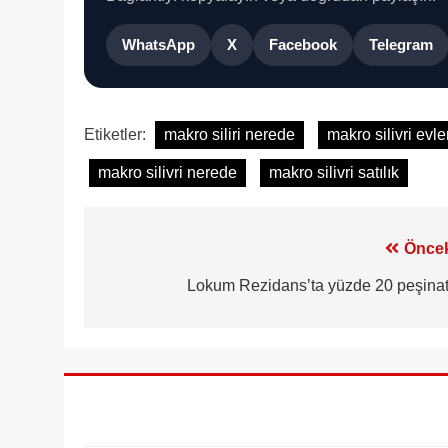
WhatsApp
X
Facebook
Telegram
Etiketler:
makro siliri nerede
makro silivri evle
makro silivri nerede
makro silivri satılık
Yazı
Öncek
gezinmesi
Lokum Rezidans’ta yüzde 20 peşinat