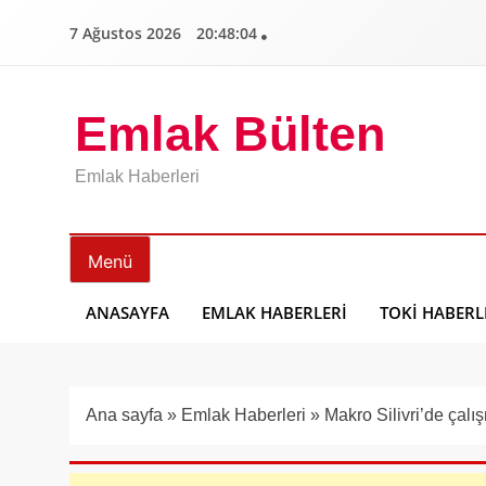
İçeriğe
7 Ağustos 2026
20:48:05
geç
Emlak Bülten
Emlak Haberleri
Menü
ANASAYFA
EMLAK HABERLERI
TOKI HABERL
Ana sayfa
»
Emlak Haberleri
»
Makro Silivri’de çalı