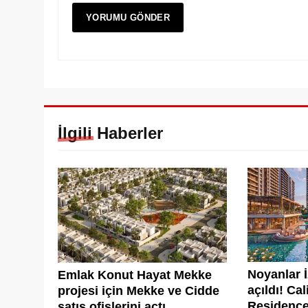
İlgili Haberler
Noyanlar İ
Emlak Konut Hayat Mekke
açıldı! Ca
projesi için Mekke ve Cidde
Residence 
satış ofislerini açtı