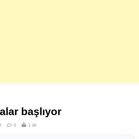
alar başlıyor
8
0
1 dk