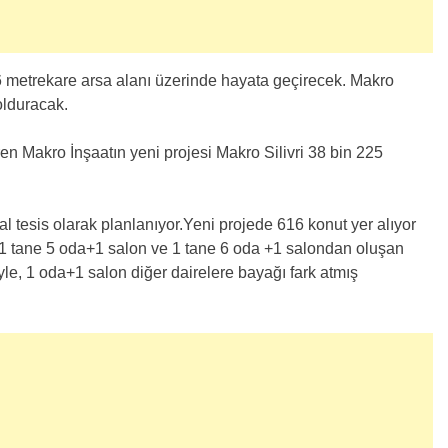
46 metrekare arsa alanı üzerinde hayata geçirecek. Makro
olduracak.
en Makro İnşaatın yeni projesi Makro Silivri 38 bin 225
al tesis olarak planlanıyor.Yeni projede 616 konut yer alıyor
 1 tane 5 oda+1 salon ve 1 tane 6 oda +1 salondan oluşan
le, 1 oda+1 salon diğer dairelere bayağı fark atmış