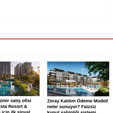
zmir satış ofisi
Zeray Katılım Ödeme Modeli
lista Resort &
neler sunuyor? Faizsiz
için ilk sinyal
konut sahipliği sistemi