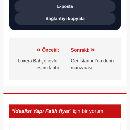
E-posta
Bağlantıyı kopyala
Yazı
Önceki:
Sonraki:
gezinmesi
Luxera Bahçelievler
Cer İstanbul’da deniz
teslim tarihi
manzarası
“
İdealist Yapı Fatih fiyat
” için bir yorum