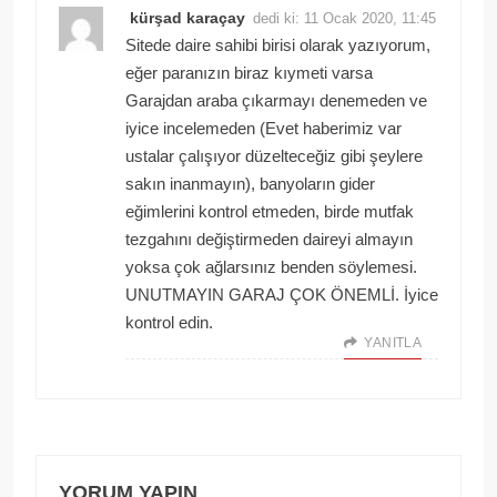
kürşad karaçay
dedi ki:
11 Ocak 2020, 11:45
Sitede daire sahibi birisi olarak yazıyorum,
eğer paranızın biraz kıymeti varsa
Garajdan araba çıkarmayı denemeden ve
iyice incelemeden (Evet haberimiz var
ustalar çalışıyor düzelteceğiz gibi şeylere
sakın inanmayın), banyoların gider
eğimlerini kontrol etmeden, birde mutfak
tezgahını değiştirmeden daireyi almayın
yoksa çok ağlarsınız benden söylemesi.
UNUTMAYIN GARAJ ÇOK ÖNEMLİ. İyice
kontrol edin.
YANITLA
YORUM YAPIN