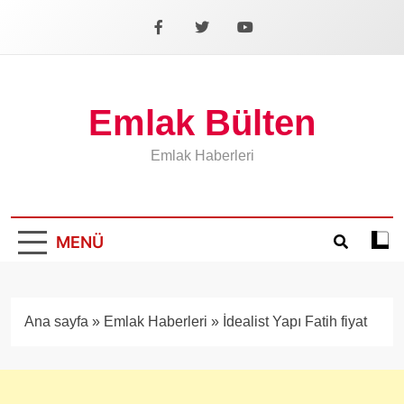
İçeriğe
geç
Facebook
X
YouTube
Emlak Bülten
Emlak Haberleri
MENÜ
Koyu
mod
aÃ§
veya
Ana sayfa
»
Emlak Haberleri
»
İdealist Yapı Fatih fiyat
kapa