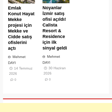
Noyanlar
Emlak
İzmir satış
Konut Hayat
ofisi açıldı!
Mekke
Calista
projesi için
Resort &
Mekke ve
Residence
Cidde satış
için ilk
ofislerini
sinyal geldi
açtı
Mehmet
Mehmet
DAYI
DAYI
30 Haziran
14 Temmuz
2026
2026
0
0