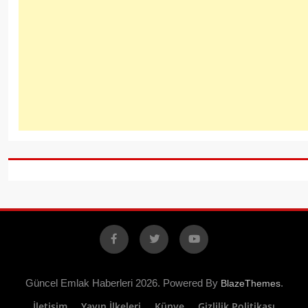
Facebook
X
YouTube
Güncel Emlak Haberleri 2026. Powered By
.
BlazeThemes
İletişim
Yayın İlkeleri
Künye
Gizlilik Politikası