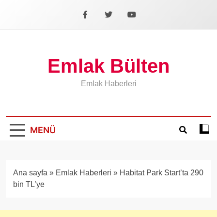
İçeriğe
geç
Facebook
X
YouTube
Emlak Bülten
Emlak Haberleri
MENÜ
Koyu
mod
aÃ§
veya
Ana sayfa
»
Emlak Haberleri
»
Habitat Park Start’ta 290
kapa
bin TL’ye