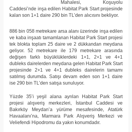
Mahalesi, Koşuyolu
Caddesi’nde inşa edilen Habitat Park Start projesinde
kalan son 1+1 daire 290 bin TL’den alıcısını bekliyor.
886 bin 058 metrekare arsa alanı üzerinde inşa edilen
ve kaba inşaatı tamamlanan Habitat Park Start projesi
tek blokta toplam 25 daire ve 2 dükkandan meydana
geliyor. 52 metrekare ile 179 metrekare arasında
değişen farklı büyüklüklerdeki 1+1, 2+1 ve 4+1
dubleks dairelerden meydana gelen Habitat Park Start
projesinde 2+1 ve 4+1 dubleks dairelerin tamamı
satılmış durumda. Satışı devam eden son 1+1 daire
ise 290 bin TL’den satışa sunuluyor.
Yüzde 35’i yeşil alana ayrılan Habitat Park Start
projesi alışveriş merkezleri, İstanbul Caddesi ve
Bakırköy Meydan’a yürüme mesafesinde, Atatürk
Havaalanı’na, Marmara Park Alışveriş Merkezi ve
Veliefendi Hipodromu da yakın konumdadır.