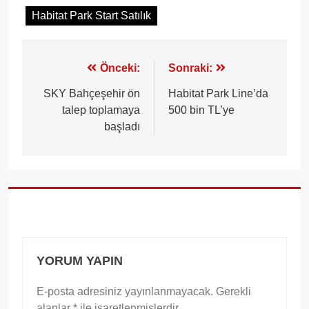
Habitat Park Start Satılık
Yazı
Önceki:
Sonraki:
gezinmesi
SKY Bahçeşehir ön
Habitat Park Line’da
talep toplamaya
500 bin TL’ye
başladı
YORUM YAPIN
E-posta adresiniz yayınlanmayacak.
Gerekli
alanlar
*
ile işaretlenmişlerdir