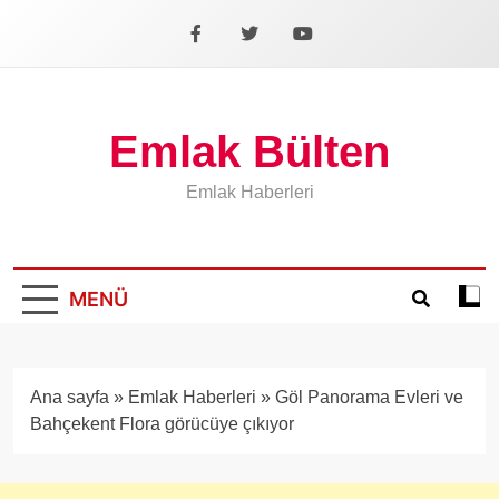
İçeriğe
geç
Facebook
X
YouTube
Emlak Bülten
Emlak Haberleri
MENÜ
Koyu
mod
aÃ§
veya
Ana sayfa
»
Emlak Haberleri
»
Göl Panorama Evleri ve
kapa
Bahçekent Flora görücüye çıkıyor