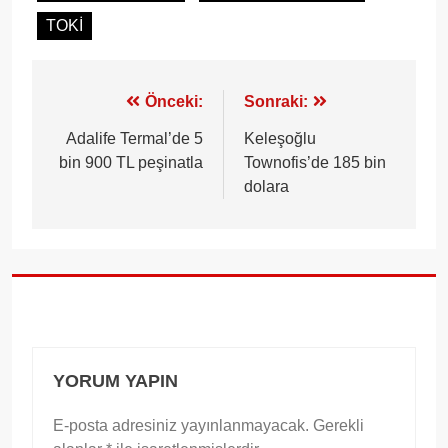
TOKİ
Yazı
Önceki:
Sonraki:
gezinmesi
Adalife Termal’de 5
Keleşoğlu
bin 900 TL peşinatla
Townofis’de 185 bin
dolara
YORUM YAPIN
E-posta adresiniz yayınlanmayacak.
Gerekli