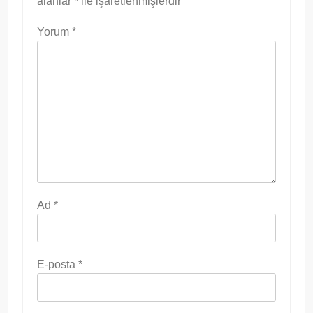
alanlar
*
ile işaretlenmişlerdir
Yorum
*
Ad
*
E-posta
*