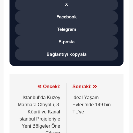
X
Facebook
Telegram
E-posta
Bağlantıyı kopyala
Yazı
Önceki:
Sonraki:
gezinmesi
İstanbul’da Kuzey
İdeal Yaşam
Marmara Otoyolu, 3.
Evleri’nde 149 bin
Köprü ve Kanal
TL’ye
İstanbul Projeleriyle
Yeni Bölgeler Öne