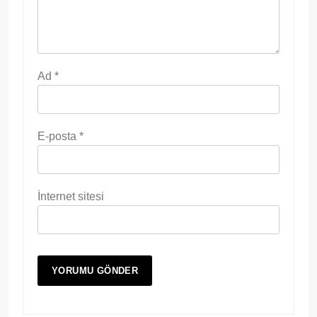
Ad
*
E-posta
*
İnternet sitesi