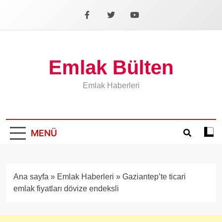
İçeriğe
geç
Facebook
X
YouTube
Emlak Bülten
Emlak Haberleri
MENÜ
Koyu
mod
aÃ§
veya
Ana sayfa
»
Emlak Haberleri
»
Gaziantep’te ticari
kapa
emlak fiyatları dövize endeksli