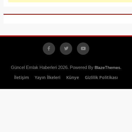
Facebook
X
YouTube
Güncel Emlak Haberleri 2026. Powered By
.
BlazeThemes
İletişim
Yayın İlkeleri
Künye
Gizlilik Politikası