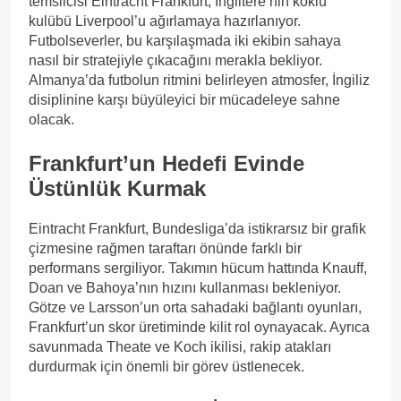
temsilcisi Eintracht Frankfurt, İngiltere’nin köklü
kulübü Liverpool’u ağırlamaya hazırlanıyor.
Futbolseverler, bu karşılaşmada iki ekibin sahaya
nasıl bir stratejiyle çıkacağını merakla bekliyor.
Almanya’da futbolun ritmini belirleyen atmosfer, İngiliz
disiplinine karşı büyüleyici bir mücadeleye sahne
olacak.
Frankfurt’un Hedefi Evinde
Üstünlük Kurmak
Eintracht Frankfurt, Bundesliga’da istikrarsız bir grafik
çizmesine rağmen taraftarı önünde farklı bir
performans sergiliyor. Takımın hücum hattında Knauff,
Doan ve Bahoya’nın hızını kullanması bekleniyor.
Götze ve Larsson’un orta sahadaki bağlantı oyunları,
Frankfurt’un skor üretiminde kilit rol oynayacak. Ayrıca
savunmada Theate ve Koch ikilisi, rakip atakları
durdurmak için önemli bir görev üstlenecek.