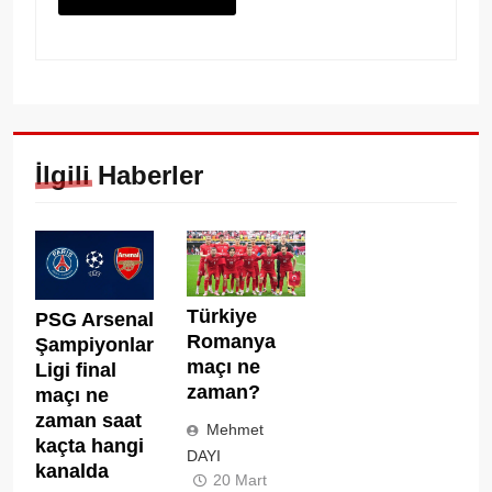
İlgili Haberler
Türkiye
PSG Arsenal
Romanya
Şampiyonlar
maçı ne
Ligi final
zaman?
maçı ne
zaman saat
Mehmet
kaçta hangi
DAYI
kanalda
20 Mart