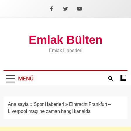
İçeriğe
geç
Facebook
X
YouTube
Emlak Bülten
Emlak Haberleri
MENÜ
Koyu
mod
aÃ§
veya
Ana sayfa
»
Spor Haberleri
»
Eintracht Frankfurt –
kapa
Liverpool maçı ne zaman hangi kanalda