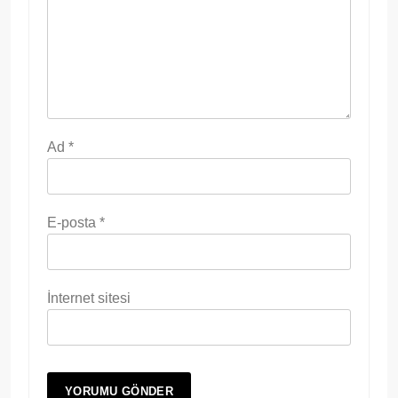
Ad
*
E-posta
*
İnternet sitesi