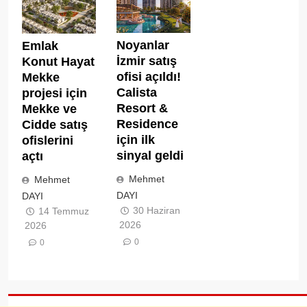
Noyanlar
Emlak
İzmir satış
Konut Hayat
ofisi açıldı!
Mekke
Calista
projesi için
Resort &
Mekke ve
Residence
Cidde satış
için ilk
ofislerini
sinyal geldi
açtı
Mehmet
Mehmet
DAYI
DAYI
30 Haziran
14 Temmuz
2026
2026
0
0