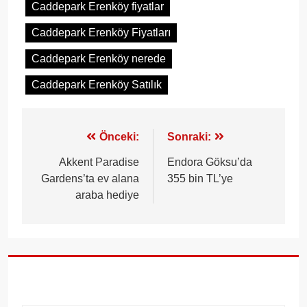
Caddepark Erenköy fiyatlar
Caddepark Erenköy Fiyatları
Caddepark Erenköy nerede
Caddepark Erenköy Satılık
Yazı
Önceki:
Sonraki:
gezinmesi
Akkent Paradise
Endora Göksu’da
Gardens’ta ev alana
355 bin TL’ye
araba hediye