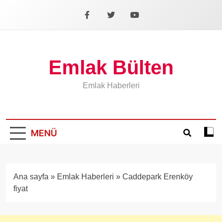
İçeriğe
geç
Facebook
X
YouTube
Emlak Bülten
Emlak Haberleri
MENÜ
Koyu
mod
aÃ§
veya
Ana sayfa
»
Emlak Haberleri
»
Caddepark Erenköy
kapa
fiyat