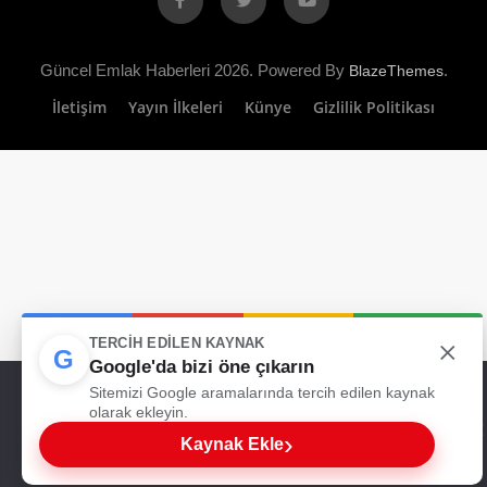
Güncel Emlak Haberleri 2026. Powered By
.
BlazeThemes
İletişim
Yayın İlkeleri
Künye
Gizlilik Politikası
×
TERCIH EDILEN KAYNAK
G
Google'da bizi öne çıkarın
Web sitemizde size en iyi deneyimi sunabilmemiz için çerezleri
Sitemizi Google aramalarında tercih edilen kaynak
kullanıyoruz. Bu siteyi kullanmaya devam ederseniz, bunu kabul
olarak ekleyin.
ettiğinizi varsayarız.
›
Kaynak Ekle
Tamam