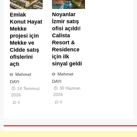
Noyanlar
Emlak
İzmir satış
Konut Hayat
ofisi açıldı!
Mekke
Calista
projesi için
Resort &
Mekke ve
Residence
Cidde satış
için ilk
ofislerini
sinyal geldi
açtı
Mehmet
Mehmet
DAYI
DAYI
30 Haziran
14 Temmuz
2026
2026
0
0