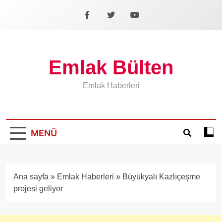
İçeriğe
geç
Facebook
X
YouTube
Emlak Bülten
Emlak Haberleri
MENÜ
Koyu
mod
aÃ§
veya
Ana sayfa
»
Emlak Haberleri
»
Büyükyalı Kazlıçeşme
kapa
projesi geliyor