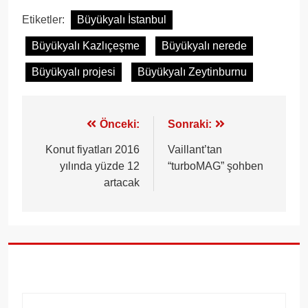
Etiketler:
Büyükyalı İstanbul
Büyükyalı Kazlıçeşme
Büyükyalı nerede
Büyükyalı projesi
Büyükyalı Zeytinburnu
Yazı
Önceki:
Sonraki:
gezinmesi
Konut fiyatları 2016
Vaillant’tan
yılında yüzde 12
“turboMAG” şohben
artacak