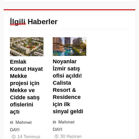
İlgili Haberler
Noyanlar
Emlak
İzmir satış
Konut Hayat
ofisi açıldı!
Mekke
Calista
projesi için
Resort &
Mekke ve
Residence
Cidde satış
için ilk
ofislerini
sinyal geldi
açtı
Mehmet
Mehmet
DAYI
DAYI
30 Haziran
14 Temmuz