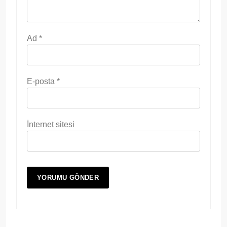
Ad
*
E-posta
*
İnternet sitesi