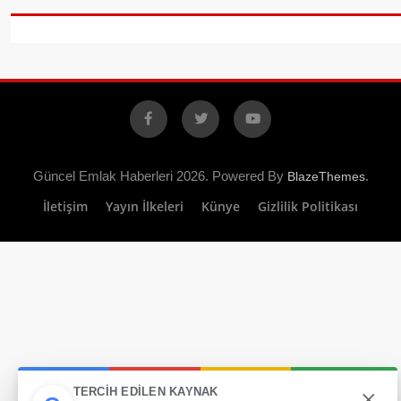
Facebook
X
YouTube
Güncel Emlak Haberleri 2026. Powered By
.
BlazeThemes
İletişim
Yayın İlkeleri
Künye
Gizlilik Politikası
×
TERCIH EDILEN KAYNAK