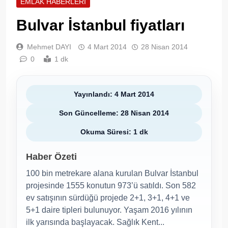
EMLAK HABERLERI
Bulvar İstanbul fiyatları
Mehmet DAYI
4 Mart 2014
28 Nisan 2014
0
1 dk
Yayınlandı: 4 Mart 2014
Son Güncelleme: 28 Nisan 2014
Okuma Süresi: 1 dk
Haber Özeti
100 bin metrekare alana kurulan Bulvar İstanbul
projesinde 1555 konutun 973’ü satıldı. Son 582
ev satışının sürdüğü projede 2+1, 3+1, 4+1 ve
5+1 daire tipleri bulunuyor. Yaşam 2016 yılının
ilk yarısında başlayacak. Sağlık Kent...