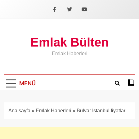
İçeriğe
geç
Facebook
X
YouTube
Emlak Bülten
Emlak Haberleri
MENÜ
Koyu
mod
aÃ§
veya
Ana sayfa
»
Emlak Haberleri
»
Bulvar İstanbul fiyatları
kapa