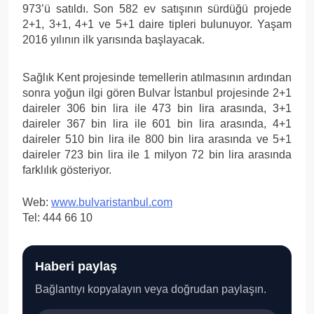
973’ü satıldı. Son 582 ev satışının sürdüğü projede
2+1, 3+1, 4+1 ve 5+1 daire tipleri bulunuyor. Yaşam
2016 yılının ilk yarısında başlayacak.
Sağlık Kent projesinde temellerin atılmasının ardından
sonra yoğun ilgi gören Bulvar İstanbul projesinde 2+1
daireler 306 bin lira ile 473 bin lira arasında, 3+1
daireler 367 bin lira ile 601 bin lira arasında, 4+1
daireler 510 bin lira ile 800 bin lira arasında ve 5+1
daireler 723 bin lira ile 1 milyon 72 bin lira arasında
farklılık gösteriyor.
Web:
www.bulvaristanbul.com
Tel: 444 66 10
Haberi paylaş
Bağlantıyı kopyalayın veya doğrudan paylaşın.