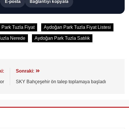
Bağlantıyı kopyala
E-posta
Park Tuzla Fiyat
Aydoğan Park Tuzla Fiyat Listesi
uzla Nerede
Aydoğan Park Tuzla Satılık
i:
Sonraki:
or
SKY Bahçeşehir ön talep toplamaya başladı