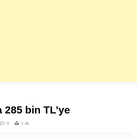
 285 bin TL’ye
0
1 dk