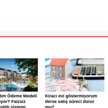
ılım Ödeme Modeli
Kiracı evi göstermiyorum
yor? Faizsiz
derse satış süreci durur
pliği sistemi
mu?