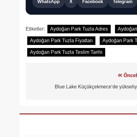
WhatsApp
X
Facebook
Telegram
Etiketler:
Aydoğan Park Tuzla Adres
Aydoğan 
Aydoğan Park Tuzla Fiyatları
Aydoğan Park T
Aydoğan Park Tuzla Teslim Tarihi
Yazı
Öncek
gezinmesi
Blue Lake Küçükçekmece’de yükseliy