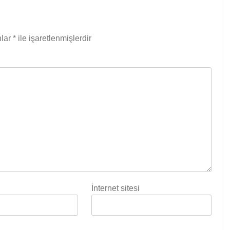
nlar
*
ile işaretlenmişlerdir
İnternet sitesi