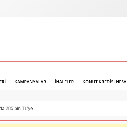
ERI
KAMPANYALAR
İHALELER
KONUT KREDISI HES
da 285 bin TL’ye