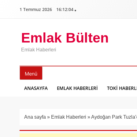
İçeriğe
1 Temmuz 2026
16:12:05
geç
Emlak Bülten
Emlak Haberleri
Menü
ANASAYFA
EMLAK HABERLERI
TOKI HABERL
Ana sayfa
»
Emlak Haberleri
»
Aydoğan Park Tuzla’