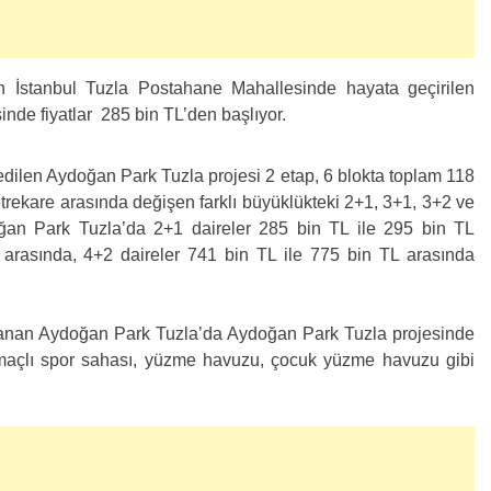
n İstanbul Tuzla Postahane Mahallesinde hayata geçirilen
nde fiyatlar 285 bin TL’den başlıyor.
edilen Aydoğan Park Tuzla projesi 2 etap, 6 blokta toplam 118
rekare arasında değişen farklı büyüklükteki 2+1, 3+1, 3+2 ve
an Park Tuzla’da 2+1 daireler 285 bin TL ile 295 bin TL
 arasında, 4+2 daireler 741 bin TL ile 775 bin TL arasında
nlanan Aydoğan Park Tuzla’da Aydoğan Park Tuzla projesinde
 amaçlı spor sahası, yüzme havuzu, çocuk yüzme havuzu gibi