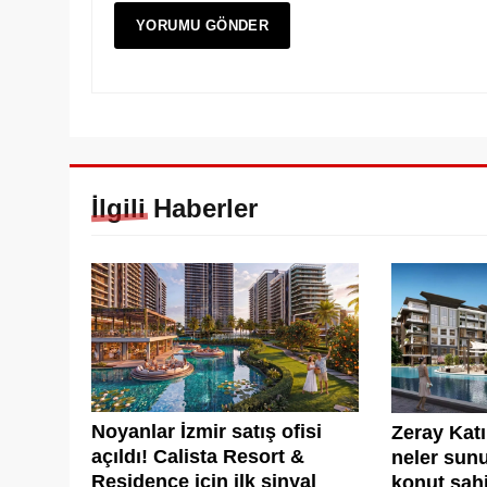
İlgili Haberler
Noyanlar İzmir satış ofisi
Zeray Kat
açıldı! Calista Resort &
neler sunu
Residence için ilk sinyal
konut sahi