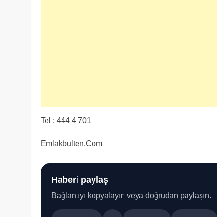
Tel : 444 4 701
Emlakbulten.Com
Haberi paylaş
Bağlantıyı kopyalayın veya doğrudan paylaşın.