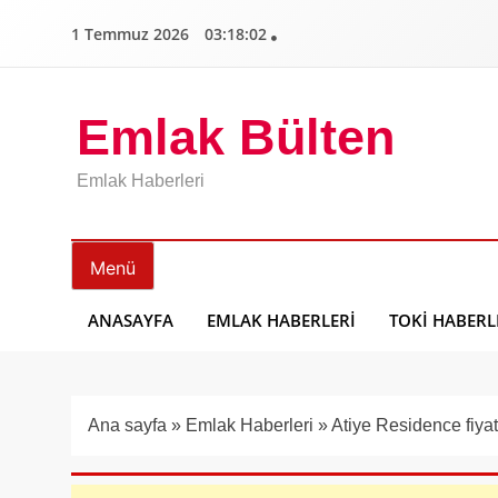
İçeriğe
1 Temmuz 2026
03:18:03
geç
Emlak Bülten
Emlak Haberleri
Menü
ANASAYFA
EMLAK HABERLERI
TOKI HABERL
Ana sayfa
»
Emlak Haberleri
»
Atiye Residence fiyat