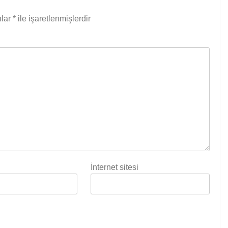
nlar
*
ile işaretlenmişlerdir
İnternet sitesi