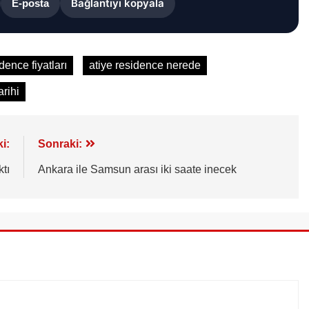
Bağlantıyı kopyala
E-posta
dence fiyatları
atiye residence nerede
arihi
i:
Sonraki:
tı
Ankara ile Samsun arası iki saate inecek