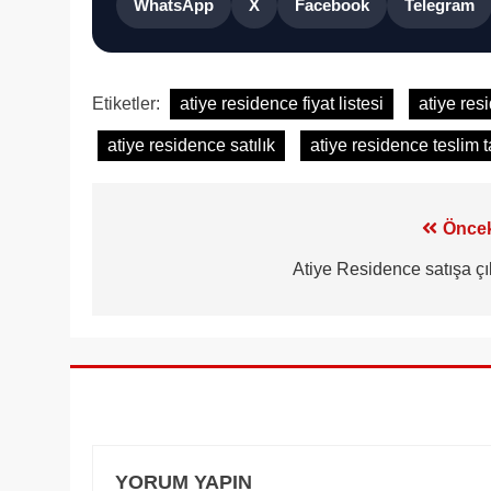
WhatsApp
X
Facebook
Telegram
Etiketler:
atiye residence fiyat listesi
atiye resi
atiye residence satılık
atiye residence teslim t
Yazı
Öncek
gezinmesi
Atiye Residence satışa çık
YORUM YAPIN