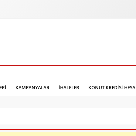
ERI
KAMPANYALAR
İHALELER
KONUT KREDISI HES