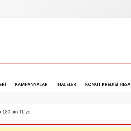
ERI
KAMPANYALAR
İHALELER
KONUT KREDISI HES
 180 bin TL’ye