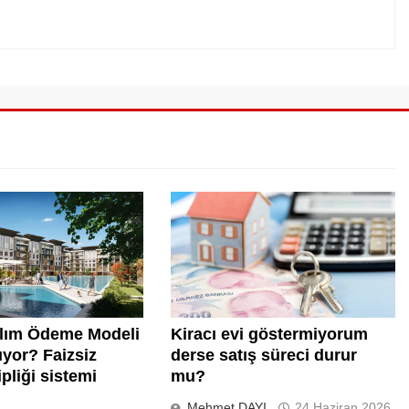
ılım Ödeme Modeli
Kiracı evi göstermiyorum
yor? Faizsiz
derse satış süreci durur
pliği sistemi
mu?
Mehmet DAYI
24 Haziran 2026