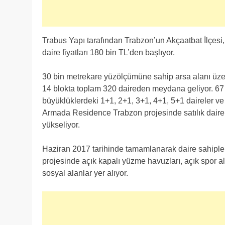
Trabus Yapı tarafından Trabzon’un Akçaatbat İlçesi
daire fiyatları 180 bin TL’den başlıyor.
30 bin metrekare yüzölçümüne sahip arsa alanı üze
14 blokta toplam 320 daireden meydana geliyor. 67 
büyüklüklerdeki 1+1, 2+1, 3+1, 4+1, 5+1 daireler 
Armada Residence Trabzon projesinde satılık daire f
yükseliyor.
Haziran 2017 tarihinde tamamlanarak daire sahipl
projesinde açık kapalı yüzme havuzları, açık spor a
sosyal alanlar yer alıyor.