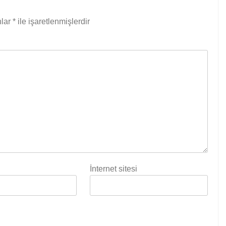
nlar
*
ile işaretlenmişlerdir
İnternet sitesi