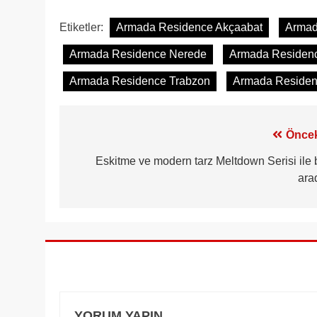
Etiketler:
Armada Residence Akçaabat
Armad
Armada Residence Nerede
Armada Residence
Armada Residence Trabzon
Armada Residenc
Yazı
Öncek
gezinmesi
Eskitme ve modern tarz Meltdown Serisi ile b
ara
YORUM YAPIN