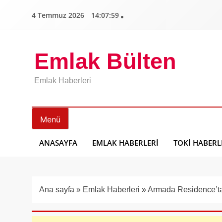
İçeriğe
4 Temmuz 2026
14:08:00
geç
Emlak Bülten
Emlak Haberleri
Menü
ANASAYFA
EMLAK HABERLERI
TOKI HABERL
Ana sayfa
»
Emlak Haberleri
»
Armada Residence’ta