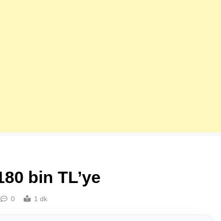
80 bin TL’ye
0
1 dk