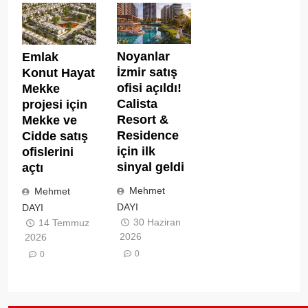
Noyanlar
Emlak
İzmir satış
Konut Hayat
ofisi açıldı!
Mekke
Calista
projesi için
Resort &
Mekke ve
Residence
Cidde satış
için ilk
ofislerini
sinyal geldi
açtı
Mehmet
Mehmet
DAYI
DAYI
30 Haziran
14 Temmuz
2026
2026
0
0