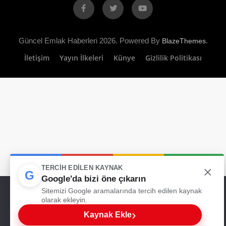
Facebook
X
YouTube
Güncel Emlak Haberleri 2026. Powered By
.
BlazeThemes
İletişim
Yayın İlkeleri
Künye
Gizlilik Politikası
×
TERCIH EDILEN KAYNAK
G
Google'da bizi öne çıkarın
Web sitemizde size en iyi deneyimi sunabilmemiz için çerezleri
Sitemizi Google aramalarında tercih edilen kaynak
kullanıyoruz. Bu siteyi kullanmaya devam ederseniz, bunu kabul
olarak ekleyin.
ettiğinizi varsayarız.
›
Kaynak Ekle
Tamam