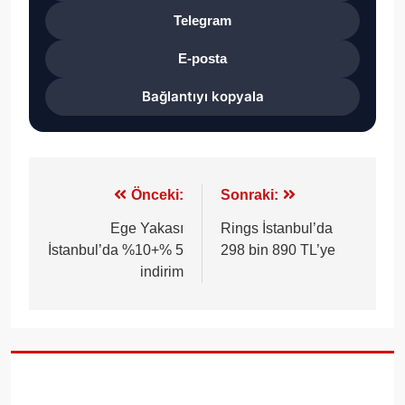
Telegram
E-posta
Bağlantıyı kopyala
Yazı
Önceki:
Sonraki:
gezinmesi
Ege Yakası
Rings İstanbul’da
İstanbul’da %10+% 5
298 bin 890 TL’ye
indirim