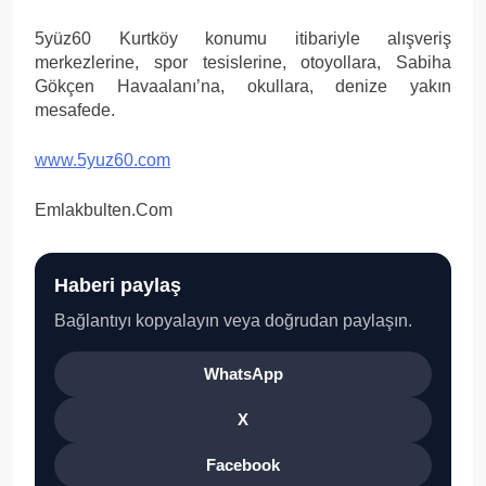
5yüz60 Kurtköy konumu itibariyle alışveriş
merkezlerine, spor tesislerine, otoyollara, Sabiha
Gökçen Havaalanı’na, okullara, denize yakın
mesafede.
www.5yuz60.com
Emlakbulten.Com
Haberi paylaş
Bağlantıyı kopyalayın veya doğrudan paylaşın.
WhatsApp
X
Facebook