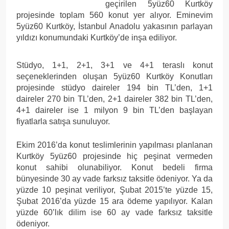
geçirilen 5yüz60 Kurtköy
projesinde toplam 560 konut yer alıyor. Eminevim
5yüz60 Kurtköy, İstanbul Anadolu yakasının parlayan
yıldızı konumundaki Kurtköy’de inşa ediliyor.
Stüdyo, 1+1, 2+1, 3+1 ve 4+1 teraslı konut
seçeneklerinden oluşan 5yüz60 Kurtköy Konutları
projesinde stüdyo daireler 194 bin TL’den, 1+1
daireler 270 bin TL’den, 2+1 daireler 382 bin TL’den,
4+1 daireler ise 1 milyon 9 bin TL’den başlayan
fiyatlarla satışa sunuluyor.
Ekim 2016’da konut teslimlerinin yapılması planlanan
Kurtköy 5yüz60 projesinde hiç peşinat vermeden
konut sahibi olunabiliyor. Konut bedeli firma
bünyesinde 30 ay vade farksız taksitle ödeniyor. Ya da
yüzde 10 peşinat veriliyor, Şubat 2015’te yüzde 15,
Şubat 2016’da yüzde 15 ara ödeme yapılıyor. Kalan
yüzde 60’lık dilim ise 60 ay vade farksız taksitle
ödeniyor.