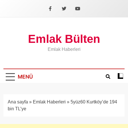
İçeriğe
geç
Facebook
X
YouTube
Emlak Bülten
Emlak Haberleri
MENÜ
Koyu
mod
aÃ§
veya
Ana sayfa
»
Emlak Haberleri
»
5yüz60 Kurtköy’de 194
kapa
bin TL’ye