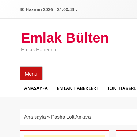
İçeriğe
30 Haziran 2026
21:00:44
geç
Emlak Bülten
Emlak Haberleri
Menü
ANASAYFA
EMLAK HABERLERI
TOKI HABERL
Ana sayfa
»
Pasha Loft Ankara