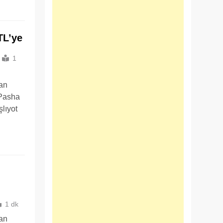
TL’ye
1
san
 Pasha
şlıyot
1 dk
san