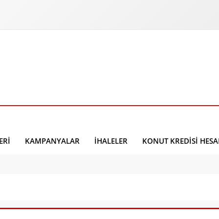
ERI
KAMPANYALAR
İHALELER
KONUT KREDISI HES