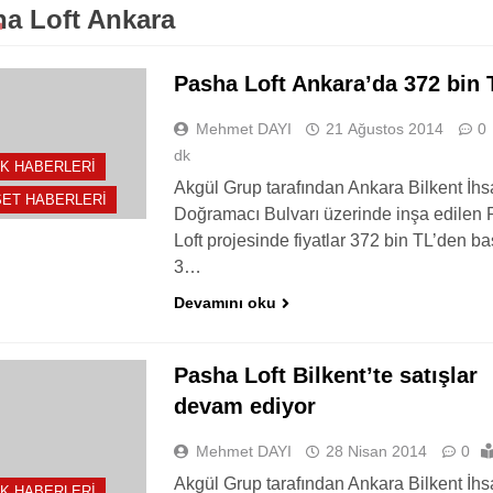
a Loft Ankara
Pasha Loft Ankara’da 372 bin 
Mehmet DAYI
21 Ağustos 2014
0
dk
K HABERLERI
Akgül Grup tarafından Ankara Bilkent İh
ET HABERLERI
Doğramacı Bulvarı üzerinde inşa edilen
Loft projesinde fiyatlar 372 bin TL’den ba
3…
Devamını oku
Pasha Loft Bilkent’te satışlar
devam ediyor
Mehmet DAYI
28 Nisan 2014
0
Akgül Grup tarafından Ankara Bilkent İh
K HABERLERI