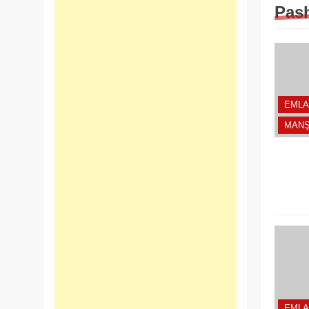
Pash
EMLA
MANŞ
EMLA