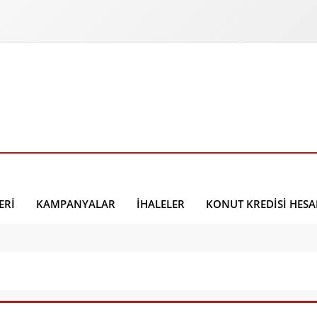
ERI
KAMPANYALAR
İHALELER
KONUT KREDISI HES