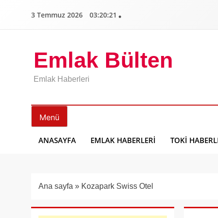
İçeriğe
3 Temmuz 2026
03:20:22
geç
Emlak Bülten
Emlak Haberleri
Menü
ANASAYFA
EMLAK HABERLERI
TOKI HABERL
Ana sayfa
»
Kozapark Swiss Otel