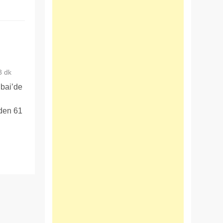
3 dk
bai’de
’den 61