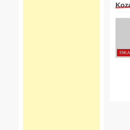
Koza
EMLA