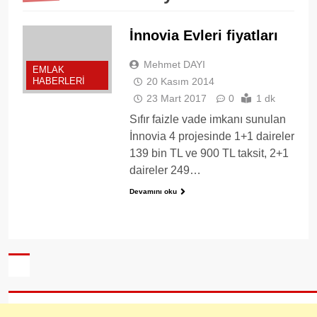
İnnovia Evleri fiyatları
Mehmet DAYI
EMLAK
20 Kasım 2014
HABERLERI
23 Mart 2017
0
1 dk
Sıfır faizle vade imkanı sunulan
İnnovia 4 projesinde 1+1 daireler
139 bin TL ve 900 TL taksit, 2+1
daireler 249…
Devamını oku