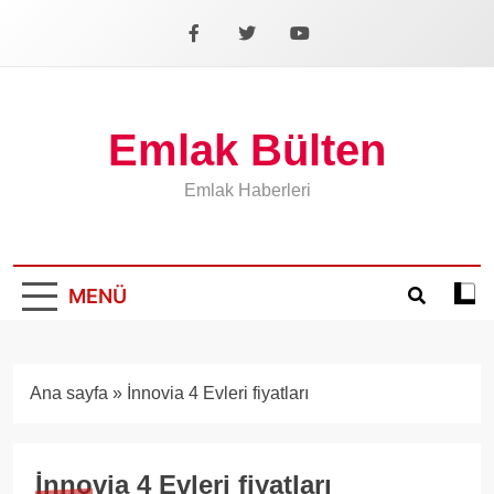
İçeriğe
geç
Facebook
X
YouTube
Emlak Bülten
Emlak Haberleri
MENÜ
Koyu
mod
aÃ§
veya
Ana sayfa
»
İnnovia 4 Evleri fiyatları
kapa
İnnovia 4 Evleri fiyatları