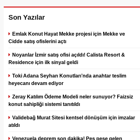
Son Yazılar
Emlak Konut Hayat Mekke projesi için Mekke ve
Cidde satış ofislerini açtı
Noyanlar İzmir satış ofisi açıldı! Calista Resort &
Residence için ilk sinyal geldi
Toki Adana Seyhan Konutları’nda anahtar teslim
heyecanı devam ediyor
Zeray Katılım Ödeme Modeli neler sunuyor? Faizsiz
konut sahipliği sistemi tanıtıldı
Validebağ Murat Sitesi kentsel dönüşüm için imzalar
atıldı
Venezuela deprem son dakika! Peş peşe gelen