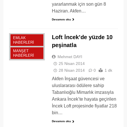
yararlanmak için son gün 8
Haziran. Akfen…
Devamını oku
Loft İncek’de yüzde 10
EMLAK
HABERLERI
peşinatla
MANŞET
HABERLERI
Mehmet DAYI
25 Nisan 2014
28 Nisan 2014
0
1 dk
Akfen İnşaat güvencesi ve
uluslararası ödülere sahip
Tabanlıoğlu Mimarlık imzasıyla
Ankara İncek’te hayata geçirilen
İncek Loft projesinde fiyatlar 218
bin…
Devamını oku