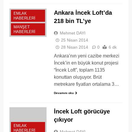
Ankara İncek Loft’da
EMLAK
HABERLERI
218 bin TL’ye
MANŞET
HABERLERI
Mehmet DAYI
25 Nisan 2014
28 Nisan 2014
0
6 dk
Ankara’nın yeni cazibe merkezi
İncek’in en büyük konut projesi
“İncek Loft”, toplam 1135
konuttan oluşuyor. Brüt
metrekare fiyatları ortalama 3…
Devamını oku
İncek Loft görücüye
çıkıyor
EMLAK
HABERLERI
Mehmet DAYI