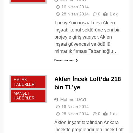
16 Nisan 2014
28 Nisan 2014
0
1 dk
Türkiye’nin inşaat devi Akfen
İnşaat, konut sektörüne yeni bir
projeyle giriş yapıyor. Akfen
İnşaat güvencesi ve ödüllü
mimarlık firması Tabanlıoğlu…
Devamını oku
Akfen İncek Loft’da 218
EMLAK
HABERLERI
bin TL’ye
MANŞET
HABERLERI
Mehmet DAYI
16 Nisan 2014
28 Nisan 2014
0
1 dk
Akfen İnşaat tarafından Ankara
İncek’te projelendirilen İncek Loft