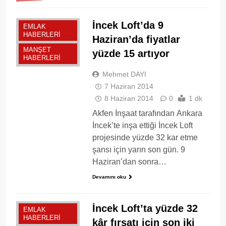
İncek Loft’da 9
EMLAK
HABERLERI
Haziran’da fiyatlar
MANŞET
yüzde 15 artıyor
HABERLERI
Mehmet DAYI
7 Haziran 2014
8 Haziran 2014
0
1 dk
Akfen İnşaat tarafından Ankara
İncek’te inşa ettiği İncek Loft
projesinde yüzde 32 kar etme
şansı için yarın son gün. 9
Haziran’dan sonra…
Devamını oku
İncek Loft’ta yüzde 32
EMLAK
HABERLERI
kâr fırsatı için son iki