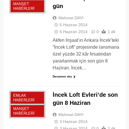
MANŞET
gün
HABERLERI
Mehmet DAYI
6 Haziran 2014
6 Haziran 2014
0
1 dk
Akfen İnşaat’ın Ankara İncek’teki
“İncek Loft” projesinde lansmana
özel yüzde 32 kâr fırsatından
yararlanmak için son gün 8
Haziran. İncek…
Devamını oku
İncek Loft Evleri’de son
EMLAK
HABERLERI
gün 8 Haziran
MANŞET
HABERLERI
Mehmet DAYI
3 Haziran 2014
3 Haziran 2014
0
2 dk