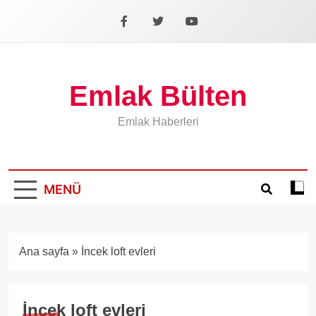
İçeriğe
geç
Facebook
X
YouTube
Emlak Bülten
Emlak Haberleri
MENÜ
Koyu
mod
aÃ§
veya
Ana sayfa
»
İncek loft evleri
kapa
İncek loft evleri