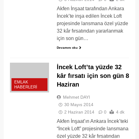
Akfen İnşaat tarafından Ankara
İncek’te inşa edilen İncek Loft
projesinde lansmana özel yüzde
32 kâr fırsatından yararlanmak
için son gün…
Devamını oku
İncek Loft’ta yüzde 32
kâr fırsatı için son gün 8
EMLAK
Haziran
HABERLERI
Mehmet DAYI
30 Mayıs 2014
2 Haziran 2014
0
4 dk
Akfen İnşaat’ın Ankara İncek’teki
“İncek Loft” projesinde lansmana
özel yüzde 32 kâr fırsatından