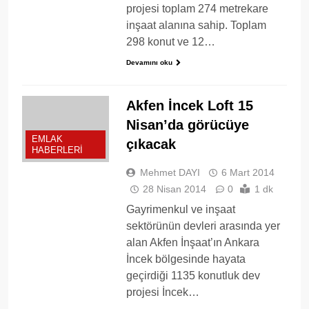
projesi toplam 274 metrekare
inşaat alanına sahip. Toplam
298 konut ve 12…
Devamını oku
Akfen İncek Loft 15
Nisan’da görücüye
EMLAK
çıkacak
HABERLERI
Mehmet DAYI
6 Mart 2014
28 Nisan 2014
0
1 dk
Gayrimenkul ve inşaat
sektörünün devleri arasında yer
alan Akfen İnşaat’ın Ankara
İncek bölgesinde hayata
geçirdiği 1135 konutluk dev
projesi İncek…