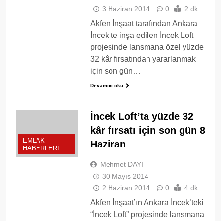
3 Haziran 2014
0
2 dk
Akfen İnşaat tarafından Ankara
İncek’te inşa edilen İncek Loft
projesinde lansmana özel yüzde
32 kâr fırsatından yararlanmak
için son gün…
Devamını oku
İncek Loft’ta yüzde 32
kâr fırsatı için son gün 8
EMLAK
Haziran
HABERLERI
Mehmet DAYI
30 Mayıs 2014
2 Haziran 2014
0
4 dk
Akfen İnşaat’ın Ankara İncek’teki
“İncek Loft” projesinde lansmana