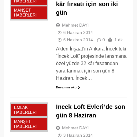
HABERLERI
kâr fırsatı için son iki
MANŞET
gün
HABERLERI
Mehmet DAYI
6 Haziran 2014
6 Haziran 2014
0
1 dk
Akfen İnşaat’ın Ankara İncek’teki
“İncek Loft” projesinde lansmana
özel yüzde 32 kâr fırsatından
yararlanmak için son gün 8
Haziran. İncek…
Devamını oku
İncek Loft Evleri’de son
EMLAK
HABERLERI
gün 8 Haziran
MANŞET
HABERLERI
Mehmet DAYI
3 Haziran 2014