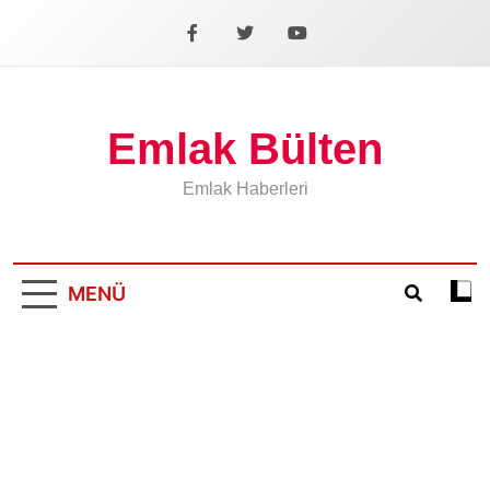
İçeriğe
geç
Facebook
X
YouTube
Emlak Bülten
Emlak Haberleri
MENÜ
Koyu
mod
aÃ§
veya
kapa