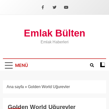
İçeriğe
geç
Facebook
X
YouTube
Emlak Bülten
Emlak Haberleri
MENÜ
Koyu
mod
aÃ§
veya
Ana sayfa
»
Golden World Uğurevler
kapa
Golden World Uğurevler