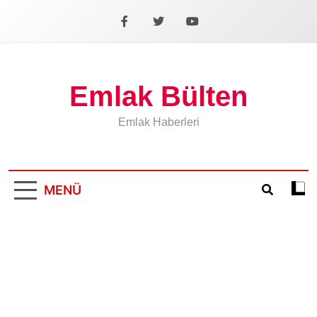
İçeriğe
geç
Facebook
X
YouTube
Emlak Bülten
Emlak Haberleri
MENÜ
Koyu
mod
aÃ§
veya
kapa