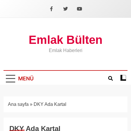
İçeriğe
geç
Facebook
X
YouTube
Emlak Bülten
Emlak Haberleri
MENÜ
Koyu
mod
aÃ§
veya
Ana sayfa
»
DKY Ada Kartal
kapa
DKY Ada Kartal