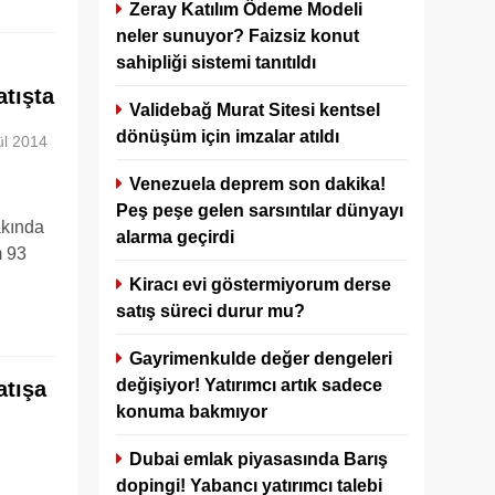
Zeray Katılım Ödeme Modeli
neler sunuyor? Faizsiz konut
sahipliği sistemi tanıtıldı
atışta
Validebağ Murat Sitesi kentsel
dönüşüm için imzalar atıldı
ül 2014
Venezuela deprem son dakika!
Peş peşe gelen sarsıntılar dünyayı
akında
alarma geçirdi
m 93
Kiracı evi göstermiyorum derse
satış süreci durur mu?
Gayrimenkulde değer dengeleri
değişiyor! Yatırımcı artık sadece
tışa
konuma bakmıyor
Dubai emlak piyasasında Barış
dopingi! Yabancı yatırımcı talebi