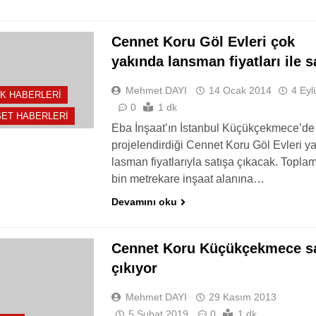
Cennet Koru Göl Evleri çok
yakında lansman fiyatları ile s
Mehmet DAYI
14 Ocak 2014
4 Eyl
K HABERLERI
0
1 dk
ET HABERLERI
Eba İnşaat’ın İstanbul Küçükçekmece’de
projelendirdiği Cennet Koru Göl Evleri y
lasman fiyatlarıyla satışa çıkacak. Topla
bin metrekare inşaat alanına…
Devamını oku
Cennet Koru Küçükçekmece sa
çıkıyor
Mehmet DAYI
29 Kasım 2013
5 Şubat 2019
0
1 dk