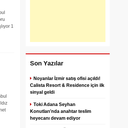
bul
oru
lıyor 1
Son Yazılar
Noyanlar İzmir satış ofisi açıldı!
Calista Resort & Residence için ilk
sinyal geldi
nbul
ldız
Toki Adana Seyhan
net
Konutları’nda anahtar teslim
heyecanı devam ediyor