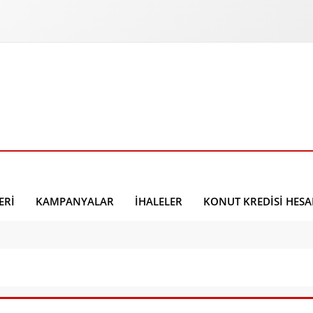
ERI
KAMPANYALAR
İHALELER
KONUT KREDISI HES