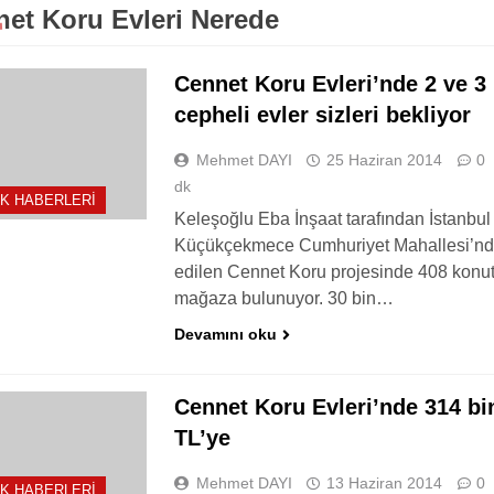
et Koru Evleri Nerede
Cennet Koru Evleri’nde 2 ve 3
cepheli evler sizleri bekliyor
Mehmet DAYI
25 Haziran 2014
0
dk
K HABERLERI
Keleşoğlu Eba İnşaat tarafından İstanbul
Küçükçekmece Cumhuriyet Mahallesi’nd
edilen Cennet Koru projesinde 408 konu
mağaza bulunuyor. 30 bin…
Devamını oku
Cennet Koru Evleri’nde 314 bi
TL’ye
Mehmet DAYI
13 Haziran 2014
0
K HABERLERI