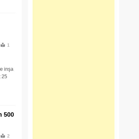
1
e inşa
t 25
n 500
2