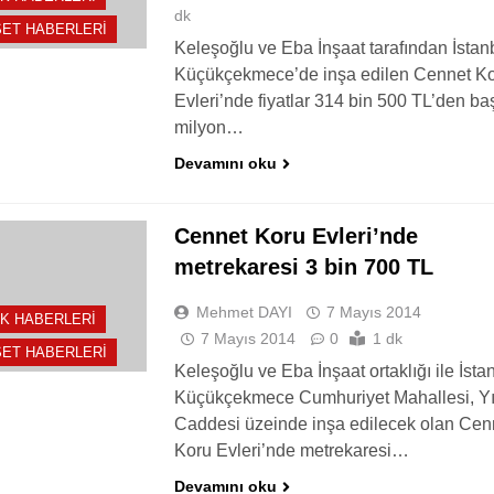
dk
ET HABERLERI
Keleşoğlu ve Eba İnşaat tarafından İstan
Küçükçekmece’de inşa edilen Cennet K
Evleri’nde fiyatlar 314 bin 500 TL’den baş
milyon…
Devamını oku
Cennet Koru Evleri’nde
metrekaresi 3 bin 700 TL
Mehmet DAYI
7 Mayıs 2014
K HABERLERI
7 Mayıs 2014
0
1 dk
ET HABERLERI
Keleşoğlu ve Eba İnşaat ortaklığı ile İsta
Küçükçekmece Cumhuriyet Mahallesi, Yı
Caddesi üzeinde inşa edilecek olan Cen
Koru Evleri’nde metrekaresi…
Devamını oku