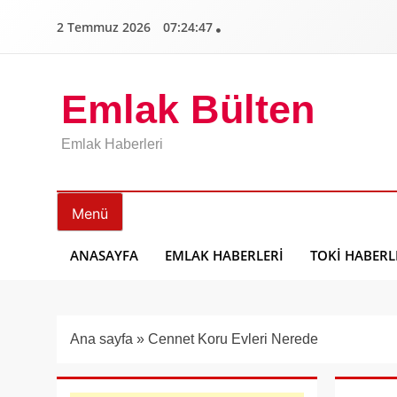
İçeriğe
2 Temmuz 2026
07:24:48
geç
Emlak Bülten
Emlak Haberleri
Menü
ANASAYFA
EMLAK HABERLERI
TOKI HABERL
Ana sayfa
»
Cennet Koru Evleri Nerede