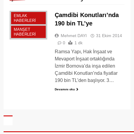
Çamdibi Konutları’nda
EMLAK
HABERLERI
190 bin TL’ye
MANŞET
HABERLERI
Mehmet DAYI
31 Ekim 2014
0
1 dk
Ramsa Yapı, Hak İnşaat ve
Mevaport İnşaat ortaklığında
İzmir Bornova’da inşa edilen
Çamdibi Konutları’nda fiyatlar
190 bin TL’den başlıyor. 3…
Devamını oku