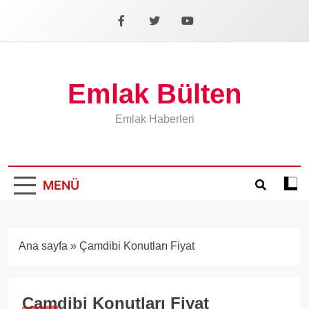
İçeriğe
geç
Facebook
X
YouTube
Emlak Bülten
Emlak Haberleri
MENÜ
Koyu
mod
aÃ§
veya
Ana sayfa
»
Çamdibi Konutları Fiyat
kapa
Çamdibi Konutları Fiyat