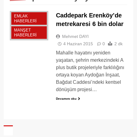
Caddepark Erenköy’de
EMLAK
HABERLERI
metrekaresi 6 bin dolar
MANŞET
HABERLERI
Mehmet DAYI
4 Haziran 2015
0
2 dk
Mahalle hayatını yeniden
yaşatan, şehrin merkezindeki A
plus butik projeleriyle farklılığını
ortaya koyan Aydoğan İnşaat,
Bağdat Caddesi’ndeki kentsel
dönüşüm projesi…
Devamını oku