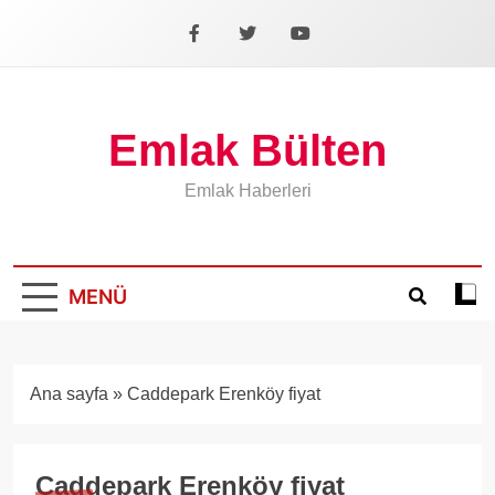
İçeriğe
geç
Facebook
X
YouTube
Emlak Bülten
Emlak Haberleri
MENÜ
Koyu
mod
aÃ§
veya
Ana sayfa
»
Caddepark Erenköy fiyat
kapa
Caddepark Erenköy fiyat