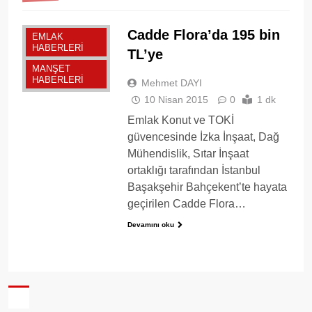
Cadde Flora’da 195 bin
EMLAK
HABERLERI
TL’ye
MANŞET
HABERLERI
Mehmet DAYI
10 Nisan 2015
0
1 dk
Emlak Konut ve TOKİ
güvencesinde İzka İnşaat, Dağ
Mühendislik, Sıtar İnşaat
ortaklığı tarafından İstanbul
Başakşehir Bahçekent’te hayata
geçirilen Cadde Flora…
Devamını oku