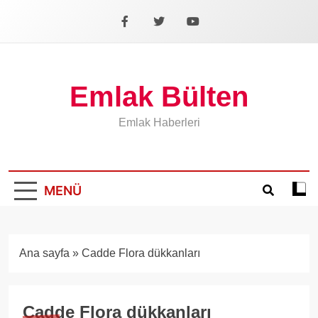
İçeriğe
geç
Facebook
X
YouTube
Emlak Bülten
Emlak Haberleri
MENÜ
Koyu
mod
aÃ§
veya
Ana sayfa
»
Cadde Flora dükkanları
kapa
Cadde Flora dükkanları