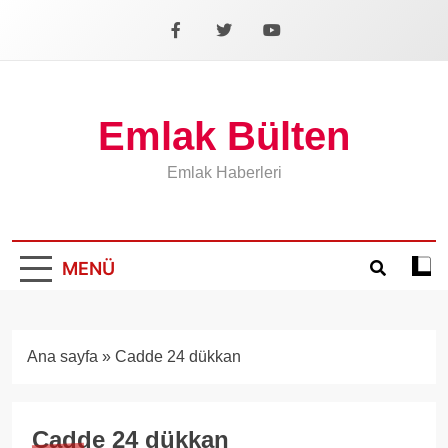
İçeriğe
geç
Facebook
X
YouTube
Emlak Bülten
Emlak Haberleri
MENÜ
Koyu
mod
aÃ§
veya
Ana sayfa
»
Cadde 24 dükkan
kapa
Cadde 24 dükkan