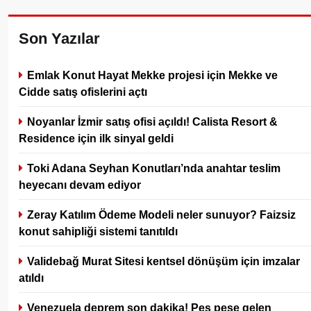
Son Yazılar
Emlak Konut Hayat Mekke projesi için Mekke ve
Cidde satış ofislerini açtı
Noyanlar İzmir satış ofisi açıldı! Calista Resort &
Residence için ilk sinyal geldi
Toki Adana Seyhan Konutları’nda anahtar teslim
heyecanı devam ediyor
Zeray Katılım Ödeme Modeli neler sunuyor? Faizsiz
konut sahipliği sistemi tanıtıldı
Validebağ Murat Sitesi kentsel dönüşüm için imzalar
atıldı
Venezuela deprem son dakika! Peş peşe gelen