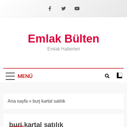
İçeriğe
geç
Facebook
X
YouTube
Emlak Bülten
Emlak Haberleri
MENÜ
Koyu
mod
aÃ§
veya
Ana sayfa
»
burj kartal satılık
kapa
burj kartal satılık