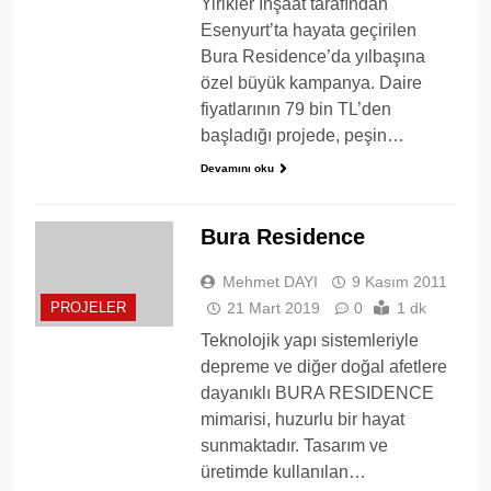
Yirikler İnşaat tarafından
Esenyurt’ta hayata geçirilen
Bura Residence’da yılbaşına
özel büyük kampanya. Daire
fiyatlarının 79 bin TL’den
başladığı projede, peşin…
Devamını oku
Bura Residence
Mehmet DAYI
9 Kasım 2011
21 Mart 2019
0
1 dk
PROJELER
Teknolojik yapı sistemleriyle
depreme ve diğer doğal afetlere
dayanıklı BURA RESIDENCE
mimarisi, huzurlu bir hayat
sunmaktadır. Tasarım ve
üretimde kullanılan…