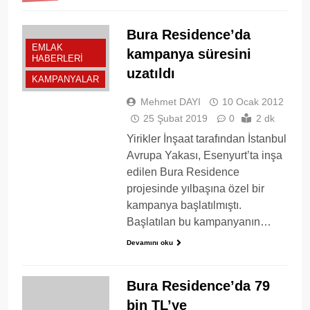
Bura Residence’da
EMLAK
kampanya süresini
HABERLERI
uzatıldı
KAMPANYALAR
Mehmet DAYI
10 Ocak 2012
25 Şubat 2019
0
2 dk
Yirikler İnşaat tarafından İstanbul
Avrupa Yakası, Esenyurt’ta inşa
edilen Bura Residence
projesinde yılbaşına özel bir
kampanya başlatılmıştı.
Başlatılan bu kampanyanın…
Devamını oku
Bura Residence’da 79
bin TL’ye