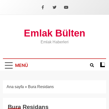
İçeriğe
geç
Facebook
X
YouTube
Emlak Bülten
Emlak Haberleri
MENÜ
Koyu
mod
aÃ§
veya
Ana sayfa
»
Bura Residans
kapa
Bura Residans