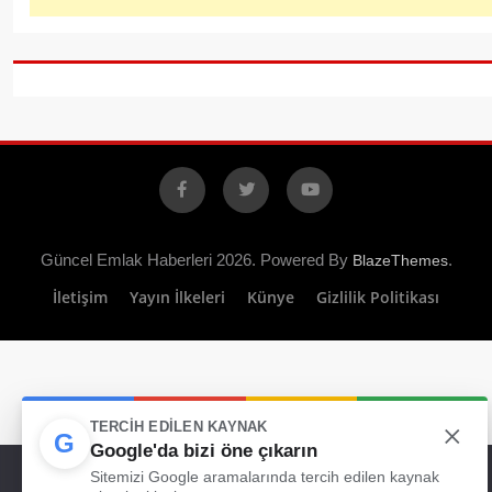
Facebook
X
YouTube
Güncel Emlak Haberleri 2026. Powered By
.
BlazeThemes
İletişim
Yayın İlkeleri
Künye
Gizlilik Politikası
×
TERCIH EDILEN KAYNAK
G
Google'da bizi öne çıkarın
Web sitemizde size en iyi deneyimi sunabilmemiz için çerezleri
Sitemizi Google aramalarında tercih edilen kaynak