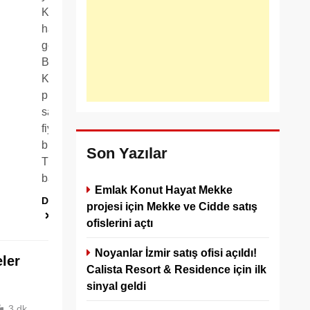
Kartal’da
hayata
geçirilen
Bumerang
Kartal
projesinde
satılık daire
fiyatları 396
bin 800
Son Yazılar
TL’den
başlıyor….
Emlak Konut Hayat Mekke
Devamını oku
projesi için Mekke ve Cidde satış
ofislerini açtı
Noyanlar İzmir satış ofisi açıldı!
ler
Calista Resort & Residence için ilk
sinyal geldi
3 dk