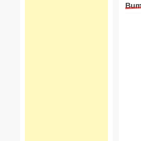
Bume
EMLA