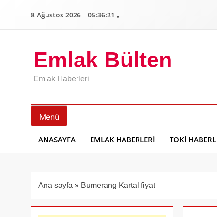
İçeriğe
8 Ağustos 2026
05:36:22
geç
Emlak Bülten
Emlak Haberleri
Menü
ANASAYFA
EMLAK HABERLERI
TOKI HABERL
Ana sayfa
»
Bumerang Kartal fiyat