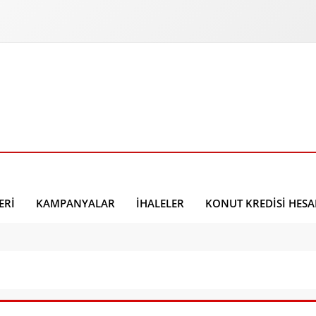
ERI
KAMPANYALAR
İHALELER
KONUT KREDISI HES