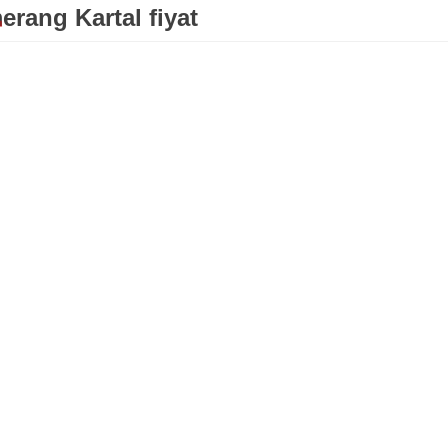
rang Kartal fiyat
K HABERLERI
MANŞET HABERLERI