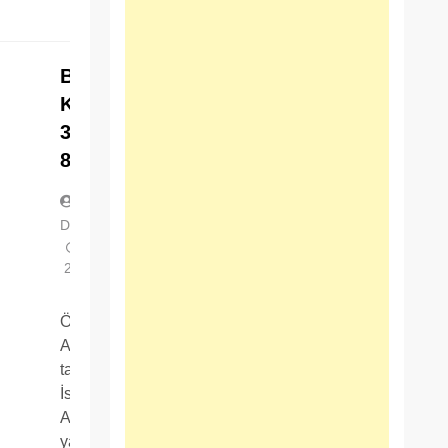
Bumerang
Kartal’da
396 bin
800 TL’ye
Mehmet
DAYI
8 Ağustos
2017
0
2 dk
Özkartallar
A.Ş.
tarafından
İstanbul
Anadolu
yakası,