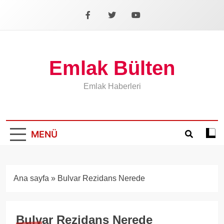
İçeriğe
geç
Facebook
X
YouTube
Emlak Bülten
Emlak Haberleri
MENÜ
Koyu
mod
aÃ§
veya
Ana sayfa
»
Bulvar Rezidans Nerede
kapa
Bulvar Rezidans Nerede