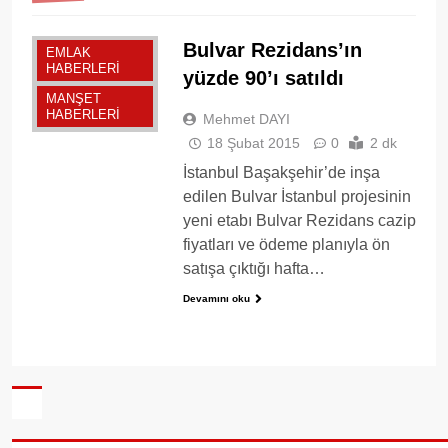
Bulvar Rezidans’ın
EMLAK
HABERLERI
yüzde 90’ı satıldı
MANŞET
HABERLERI
Mehmet DAYI
18 Şubat 2015
0
2 dk
İstanbul Başakşehir’de inşa
edilen Bulvar İstanbul projesinin
yeni etabı Bulvar Rezidans cazip
fiyatları ve ödeme planıyla ön
satışa çıktığı hafta…
Devamını oku